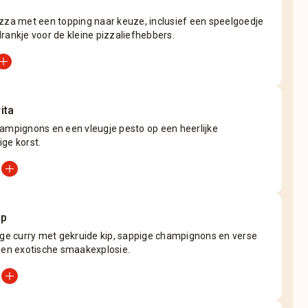
zza met een topping naar keuze, inclusief een speelgoedje
rankje voor de kleine pizzaliefhebbers.
_circle
ita
ampignons en een vleugje pesto op een heerlijke
ge korst.
add_circle
up
ige curry met gekruide kip, sappige champignons en verse
een exotische smaakexplosie.
add_circle