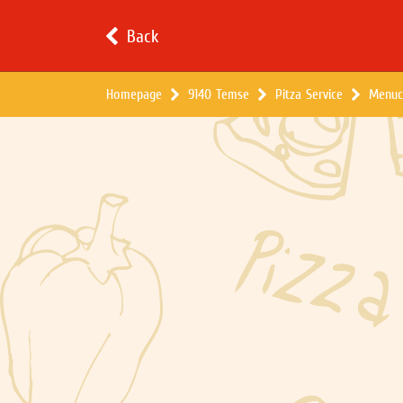
Back
Homepage
9140 Temse
Pitza Service
Menuc