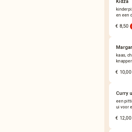
Kidza
kinderpi
en een d
add
€ 8,50
Margar
kaas, ch
knapperi
€ 10,00
Curry 
een pitt
ui voor 
€ 12,00