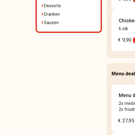
Desserts
Dranken
Chicke
Sauzen
6 stk
add
€ 9,90
Menu dea
Menu d
2x medi
2x frisd
€ 27,95