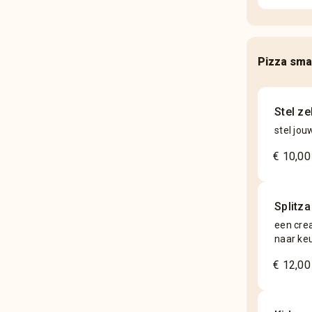
Pizza sma
Stel z
stel jou
€ 10,00
Splitza
een cre
naar keu
€ 12,00