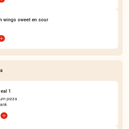
n wings sweet en sour
_circle
ls
eal 1
um pizza
rank
add_circle