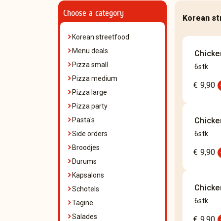
Choose a category
Korean st
Korean streetfood
Menu deals
Chicke
Pizza small
6stk
Pizza medium
add
€ 9,90
Pizza large
Pizza party
Pasta's
Chicke
Side orders
6stk
add
Broodjes
€ 9,90
Durums
Kapsalons
Chicke
Schotels
6stk
Tagine
add
Salades
€ 9,90