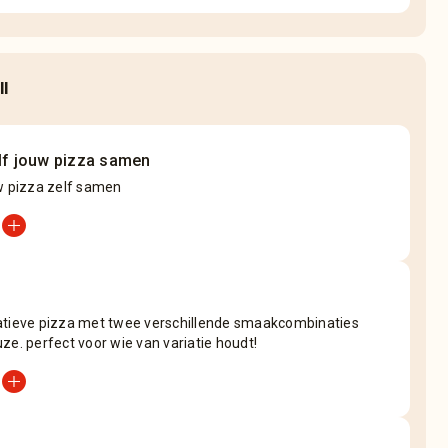
ll
elf jouw pizza samen
w pizza zelf samen
add_circle
atieve pizza met twee verschillende smaakcombinaties
ze. perfect voor wie van variatie houdt!
add_circle