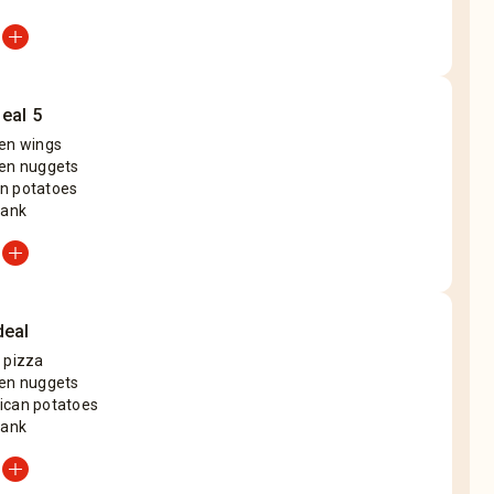
add_circle
eal 5
ken wings
ken nuggets
n potatoes
rank
add_circle
deal
 pizza
ken nuggets
ican potatoes
rank
add_circle