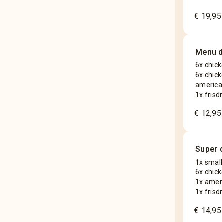
€ 19,95
Menu d
6x chic
6x chic
america
1x frisd
€ 12,95
Super 
1x small
6x chic
1x amer
1x frisd
€ 14,95