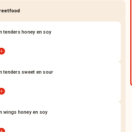
reetfood
n tenders honey en soy
_circle
n tenders sweet en sour
_circle
n wings honey en soy
_circle