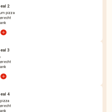
eal 2
um pizza
gerecht
rank
add_circle
eal 3
a
gerecht
rank
add_circle
eal 4
 pizza
gerecht
rank