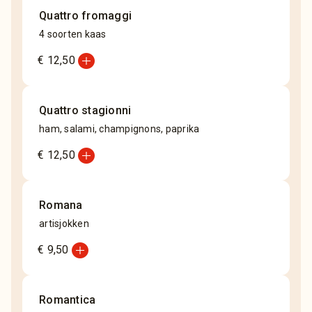
Quattro fromaggi
4 soorten kaas
add_circle
€ 12,50
Quattro stagionni
ham, salami, champignons, paprika
add_circle
€ 12,50
Romana
artisjokken
add_circle
€ 9,50
Romantica