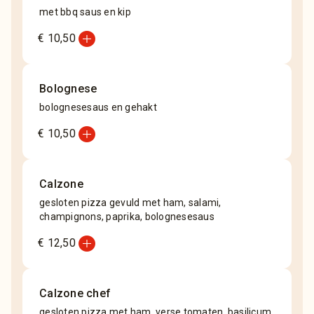
met bbq saus en kip
add_circle
€ 10,50
Bolognese
bolognesesaus en gehakt
add_circle
€ 10,50
Calzone
gesloten pizza gevuld met ham, salami,
champignons, paprika, bolognesesaus
add_circle
€ 12,50
Calzone chef
gesloten pizza met ham, verse tomaten, basilicum,