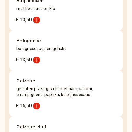
Bbq chicken
met bbq saus en kip
add_circle
€ 13,50
Bolognese
bolognesesaus en gehakt
add_circle
€ 13,50
Calzone
gesloten pizza gevuld met ham, salami,
champignons, paprika, bolognesesaus
add_circle
€ 16,50
Calzone chef