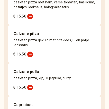
gesloten pizza met ham, verse tomaten, basilicum,
patatjes, looksaus, bolognaisesaus
add_circle
€ 15,50
Calzone pitza
gesloten pizza gevuld met pitavlees, ui en potje
looksaus
add_circle
€ 16,50
Calzone pollo
gesloten pizza, kip, ui, paprika, curry
add_circle
€ 15,50
Capriciosa