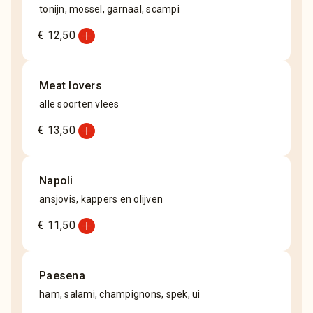
tonijn, mossel, garnaal, scampi
add_circle
€ 12,50
Meat lovers
alle soorten vlees
add_circle
€ 13,50
Napoli
ansjovis, kappers en olijven
add_circle
€ 11,50
Paesena
ham, salami, champignons, spek, ui