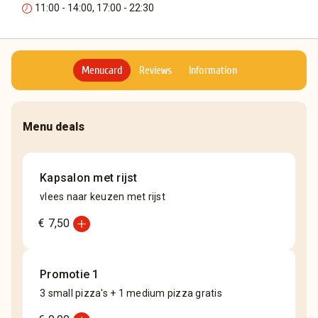
11:00 - 14:00, 17:00 - 22:30
Menucard
Reviews
Information
Menu deals
Kapsalon met rijst
vlees naar keuzen met rijst
add_circle
€ 7,50
Promotie 1
3 small pizza's + 1 medium pizza gratis