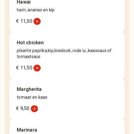
Hawai
ham, ananas en kip
add_circle
€ 11,50
Hot chicken
pikante paprika,kip,bieslook ,rode iu ,kaassaus of
tomaatsaus
add_circle
€ 11,50
Margherita
tomaat en kaas
add_circle
€ 9,50
Marinara