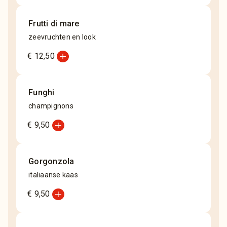
Frutti di mare
zeevruchten en look
add_circle
€ 12,50
Funghi
champignons
add_circle
€ 9,50
Gorgonzola
italiaanse kaas
add_circle
€ 9,50