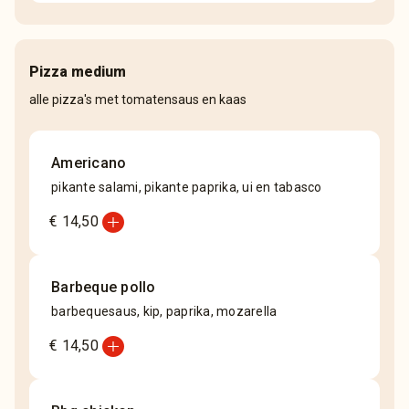
Pizza medium
alle pizza's met tomatensaus en kaas
Americano
pikante salami, pikante paprika, ui en tabasco
add_circle
€ 14,50
Barbeque pollo
barbequesaus, kip, paprika, mozarella
add_circle
€ 14,50