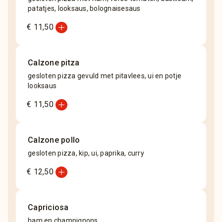
patatjes, looksaus, bolognaisesaus
add_circle
€ 11,50
Calzone pitza
gesloten pizza gevuld met pitavlees, ui en potje
looksaus
add_circle
€ 11,50
Calzone pollo
gesloten pizza, kip, ui, paprika, curry
add_circle
€ 12,50
Capriciosa
ham en champignons