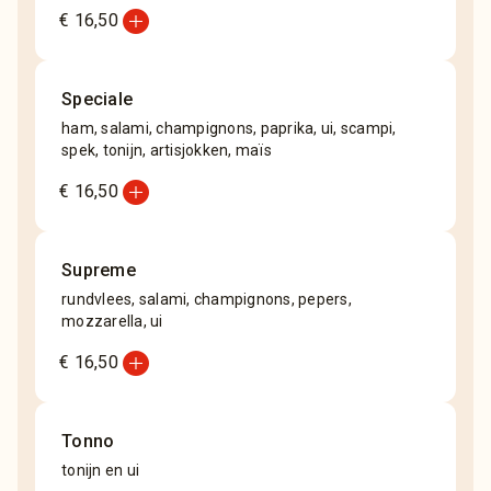
add_circle
€ 16,50
Speciale
ham, salami, champignons, paprika, ui, scampi,
spek, tonijn, artisjokken, maïs
add_circle
€ 16,50
Supreme
rundvlees, salami, champignons, pepers,
mozzarella, ui
add_circle
€ 16,50
Tonno
tonijn en ui