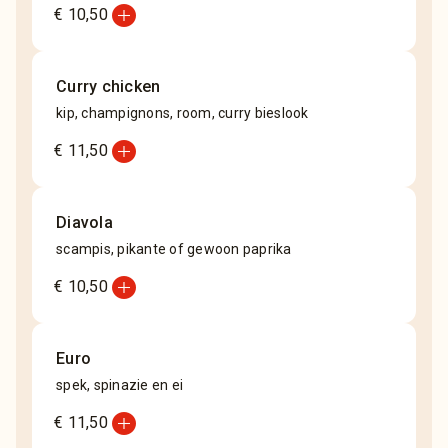
add_circle
€ 10,50
Curry chicken
kip, champignons, room, curry bieslook
add_circle
€ 11,50
Diavola
scampis, pikante of gewoon paprika
add_circle
€ 10,50
Euro
spek, spinazie en ei
add_circle
€ 11,50