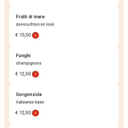
Frutti di mare
zeevruchten en look
add_circle
€ 15,50
Funghi
champignons
add_circle
€ 12,50
Gorgonzola
italiaanse kaas
add_circle
€ 12,50