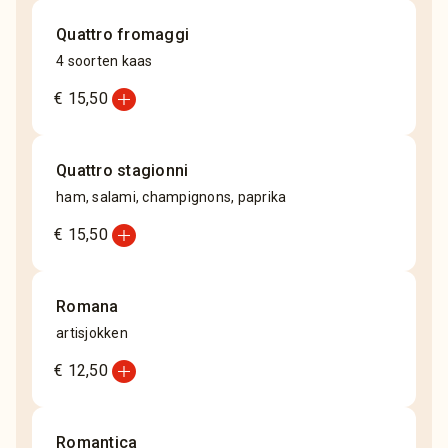
Quattro fromaggi
4 soorten kaas
add_circle
€ 15,50
Quattro stagionni
ham, salami, champignons, paprika
add_circle
€ 15,50
Romana
artisjokken
add_circle
€ 12,50
Romantica