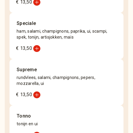
add_circle
€ 13,50
Speciale
ham, salami, champignons, paprika, ui, scampi,
spek, tonijn, artisjokken, maïs
add_circle
€ 13,50
Supreme
rundvlees, salami, champignons, pepers,
mozzarella, ui
add_circle
€ 13,50
Tonno
tonijn en ui