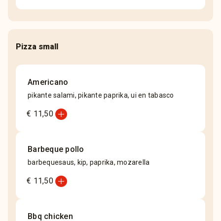
Pizza small
Americano
pikante salami, pikante paprika, ui en tabasco
add_circle
€ 11,50
Barbeque pollo
barbequesaus, kip, paprika, mozarella
add_circle
€ 11,50
Bbq chicken