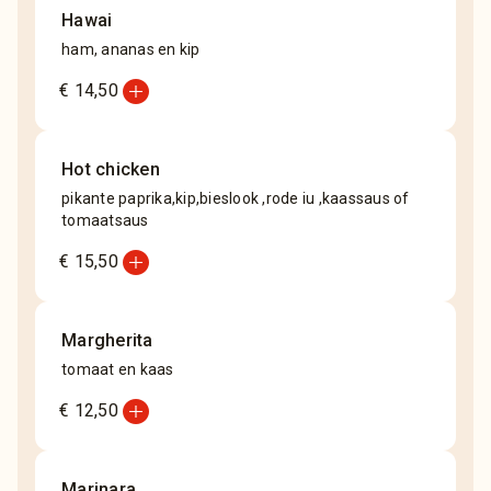
Hawai
ham, ananas en kip
add_circle
€ 14,50
Hot chicken
pikante paprika,kip,bieslook ,rode iu ,kaassaus of
tomaatsaus
add_circle
€ 15,50
Margherita
tomaat en kaas
add_circle
€ 12,50
Marinara