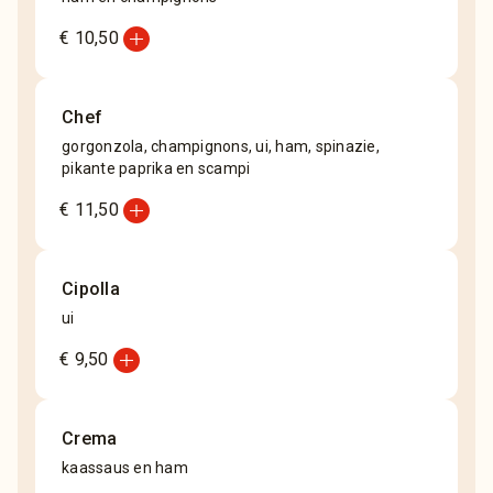
add_circle
€ 10,50
Chef
gorgonzola, champignons, ui, ham, spinazie,
pikante paprika en scampi
add_circle
€ 11,50
Cipolla
ui
add_circle
€ 9,50
Crema
kaassaus en ham