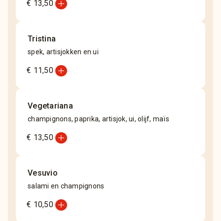
add_circle
€ 13,50
Tristina
spek, artisjokken en ui
add_circle
€ 11,50
Vegetariana
champignons, paprika, artisjok, ui, olijf, maïs
add_circle
€ 13,50
Vesuvio
salami en champignons
add_circle
€ 10,50