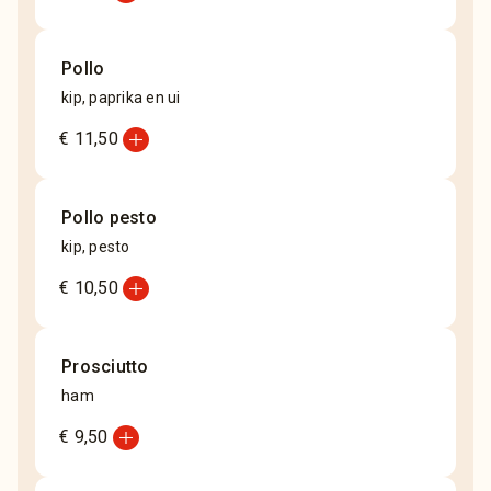
Pollo
kip, paprika en ui
add_circle
€ 11,50
Pollo pesto
kip, pesto
add_circle
€ 10,50
Prosciutto
ham
add_circle
€ 9,50