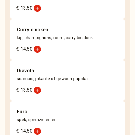
add_circle
€ 13,50
Curry chicken
kip, champignons, room, curry bieslook
add_circle
€ 14,50
Diavola
scampis, pikante of gewoon paprika
add_circle
€ 13,50
Euro
spek, spinazie en ei
add_circle
€ 14,50