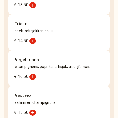
add_circle
€ 13,50
Tristina
spek, artisjokken en ui
add_circle
€ 14,50
Vegetariana
champignons, paprika, artisjok, ui, olijf, maïs
add_circle
€ 16,50
Vesuvio
salami en champignons
add_circle
€ 13,50