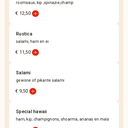
roomsaus, kip ,spinazie,champ
add_circle
€ 12,50
Rustica
salami, ham en ei
add_circle
€ 11,50
Salami
gewone of pikante salami
add_circle
€ 9,50
Special hawaii
ham, kip, champignons, shoarma, ananas en maïs