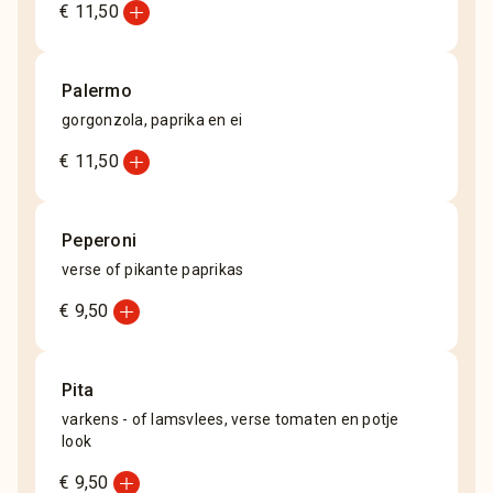
add_circle
€ 11,50
Palermo
gorgonzola, paprika en ei
add_circle
€ 11,50
Peperoni
verse of pikante paprikas
add_circle
€ 9,50
Pita
varkens - of lamsvlees, verse tomaten en potje
look
add_circle
€ 9,50