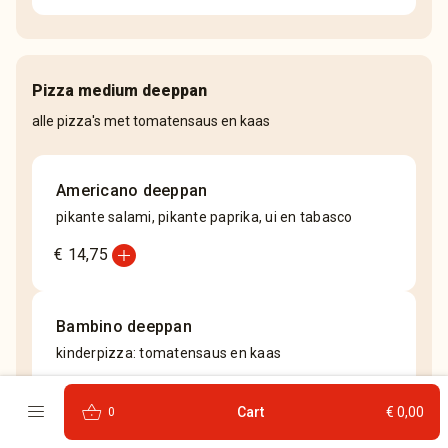
Pizza medium deeppan
alle pizza's met tomatensaus en kaas
Americano deeppan
pikante salami, pikante paprika, ui en tabasco
add_circle
€ 14,75
Bambino deeppan
kinderpizza: tomatensaus en kaas
add_circle
€ 14,75
menu
shopping_basket
Cart
€ 0,00
0