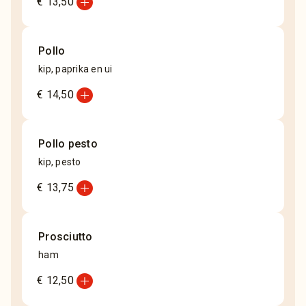
add_circle
€ 13,50
Pollo
kip, paprika en ui
add_circle
€ 14,50
Pollo pesto
kip, pesto
add_circle
€ 13,75
Prosciutto
ham
add_circle
€ 12,50