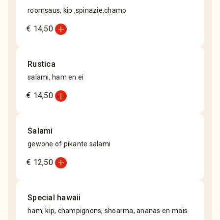
roomsaus, kip ,spinazie,champ
add_circle
€ 14,50
Rustica
salami, ham en ei
add_circle
€ 14,50
Salami
gewone of pikante salami
add_circle
€ 12,50
Special hawaii
ham, kip, champignons, shoarma, ananas en maïs