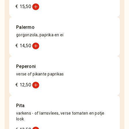
add_circle
€ 15,50
Palermo
gorgonzola, paprika en ei
add_circle
€ 14,50
Peperoni
verse of pikante paprikas
add_circle
€ 12,50
Pita
varkens - of lamsvlees, verse tomaten en potje
look