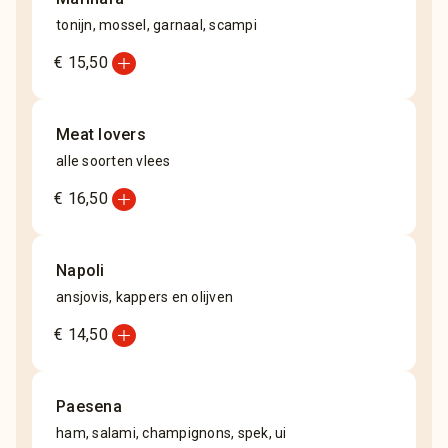
tonijn, mossel, garnaal, scampi
add_circle
€ 15,50
Meat lovers
alle soorten vlees
add_circle
€ 16,50
Napoli
ansjovis, kappers en olijven
add_circle
€ 14,50
Paesena
ham, salami, champignons, spek, ui