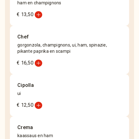
ham en champignons
add_circle
€ 13,50
Chef
gorgonzola, champignons, ui, ham, spinazie,
pikante paprika en scampi
add_circle
€ 16,50
Cipolla
ui
add_circle
€ 12,50
Crema
kaassaus en ham