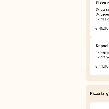
Pizza 
3x pizz
3x bijge
1x fles 
€ 46,00
Kapsa
1x kaps
1x dran
€ 11,00
Pizza lar