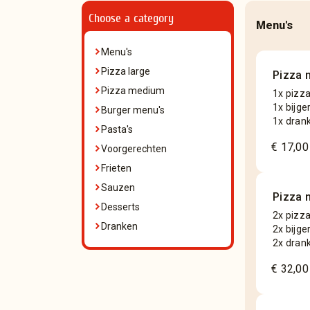
Choose a category
Menu's
Menu's
Pizza large
Pizza 
Pizza medium
1x pizz
1x bijge
Burger menu's
1x dran
Pasta's
€ 17,00
Voorgerechten
Frieten
Sauzen
Pizza 
Desserts
2x pizz
Dranken
2x bijge
2x dran
€ 32,00