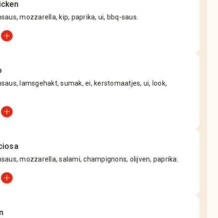
icken
aus, mozzarella, kip, paprika, ui, bbq-saus.
add_circle
o
aus, lamsgehakt, sumak, ei, kerstomaatjes, ui, look,
add_circle
ciosa
aus, mozzarella, salami, champignons, olijven, paprika.
add_circle
n