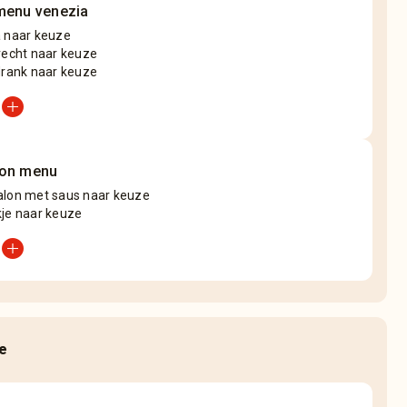
menu venezia
a naar keuze
recht naar keuze
drank naar keuze
add_circle
lon menu
alon met saus naar keuze
kje naar keuze
add_circle
ge