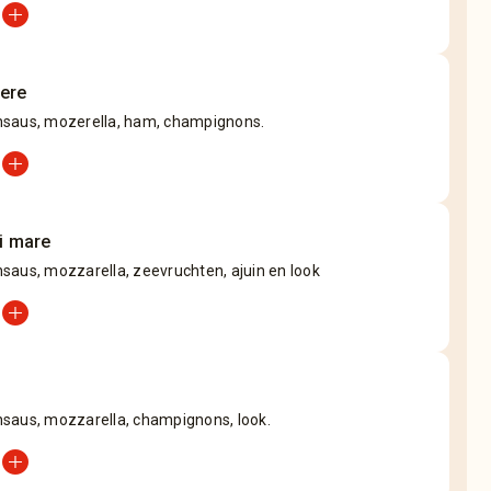
add_circle
iere
saus, mozerella, ham, champignons.
add_circle
di mare
saus, mozzarella, zeevruchten, ajuin en look
add_circle
saus, mozzarella, champignons, look.
add_circle