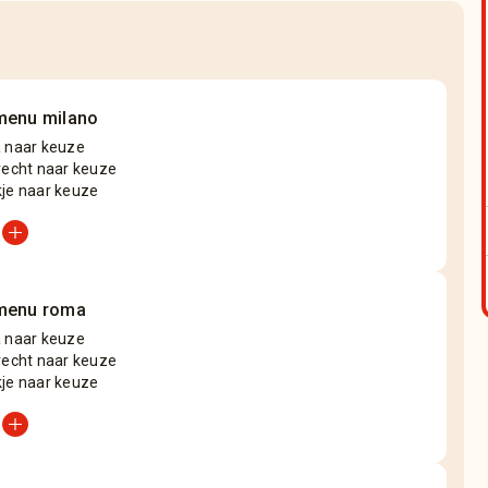
menu milano
a naar keuze
recht naar keuze
kje naar keuze
add_circle
menu roma
a naar keuze
recht naar keuze
kje naar keuze
add_circle