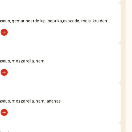
saus, gemarineerde kip, paprika,avocado, mais, kruiden
add_circle
saus, mozzarella, ham.
add_circle
saus, mozzarella, ham, ananas
add_circle