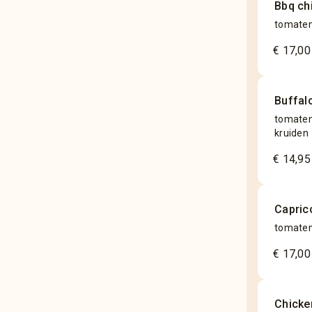
Bbq ch
tomatens
€ 17,00
Buffal
tomatens
kruiden
€ 14,95
Capric
tomatens
€ 17,00
Chicke