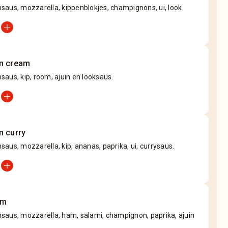
aus, mozzarella, kippenblokjes, champignons, ui, look.
add_circle
n cream
aus, kip, room, ajuin en looksaus.
add_circle
n curry
aus, mozzarella, kip, ananas, paprika, ui, currysaus.
add_circle
em
saus, mozzarella, ham, salami, champignon, paprika, ajuin