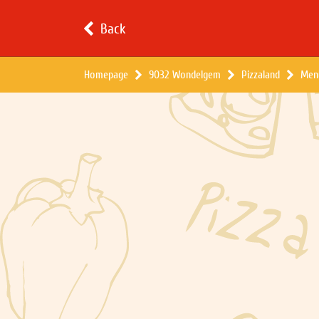
Back
Homepage
9032 Wondelgem
Pizzaland
Men