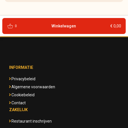
shopping_basket
Winkelwagen
€ 0,00
0
INFORMATIE
Privacybeleid
Algemene voorwaarden
Cookiebeleid
Contact
ZAKELIJK
Restaurant inschrijven