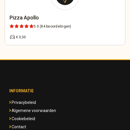
Pizza Apollo
5.0
(84 beoordelingen)
directions_car
€ 0,50
INFORMATIE
Privacybeleid
Algemene voorwaarden
Cookiebeleid
Contact