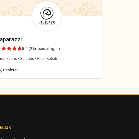
aparazzi
5.0
(2 beoordelingen)
erikaans • Salades • Pita - Kebab ...
time
Gesloten
ELIJK