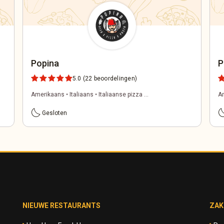
Popina
P
5.0
(22 beoordelingen)
Amerikaans • Italiaans • Italiaanse pizza ...
Am
bedtime
bed
Gesloten
NIEUWE RESTAURANTS
ZAK