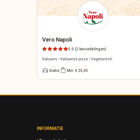
Vero Napoli
5.0
(2 beoordelingen)
Italiaans • Italiaanse pizza • Vegetarisch
directions_car
shopping_bag
Gratis
Min. € 25,00
INFORMATIE