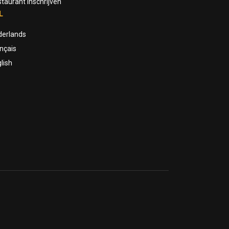
taurant inschrijven
L
derlands
nçais
lish