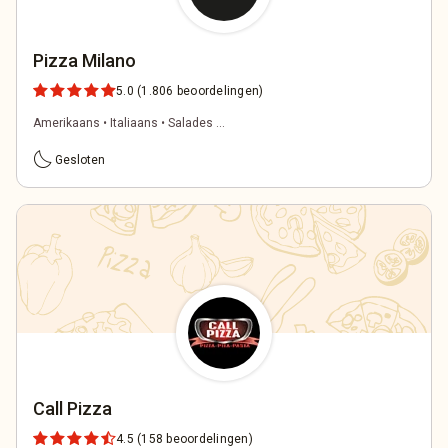
Pizza Milano
5.0
(1.806 beoordelingen)
Amerikaans • Italiaans • Salades ...
bedtime
Gesloten
Call Pizza
4.5
(158 beoordelingen)