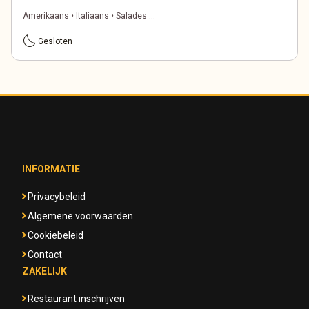
Amerikaans • Italiaans • Salades ...
bedtime
Gesloten
INFORMATIE
Privacybeleid
Algemene voorwaarden
Cookiebeleid
Contact
ZAKELIJK
Restaurant inschrijven