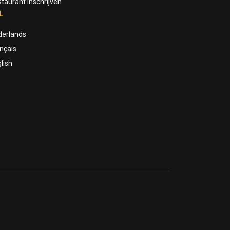
taurant inschrijven
L
derlands
nçais
lish