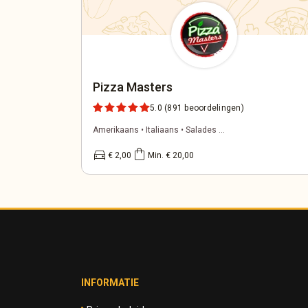
Pizza Masters
5.0
(891 beoordelingen)
Amerikaans • Italiaans • Salades ...
directions_car
shopping_bag
€ 2,00
Min. € 20,00
INFORMATIE