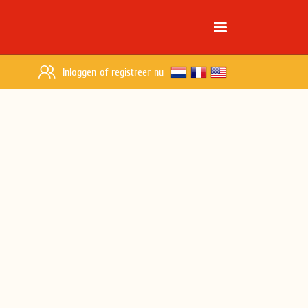
Inloggen
of
registreer nu