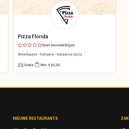
Pizza Florida
Geen beoordelingen
Amerikaans • Italiaans • Italiaanse pizza ...
directions_car
shopping_bag
Gratis
Min. € 60,00
NIEUWE RESTAURANTS
ZAK