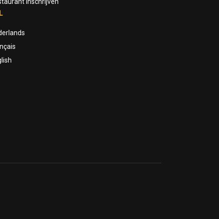
taurant inschrijven
L
derlands
nçais
lish