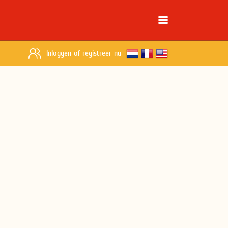
Inloggen
of
registreer nu