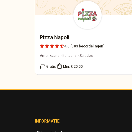
Pizza Napoli
4.5
(803 beoordelingen)
Amerikaans • Italiaans • Salades ...
directions_car
shopping_bag
Gratis
Min. € 20,00
INFORMATIE