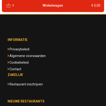
shopping_basket
Winkelwagen
€ 0,00
0
INFORMATIE
Privacybeleid
Algemene voorwaarden
Cookiebeleid
Contact
ZAKELIJK
Restaurant inschrijven
NIEUWE RESTAURANTS