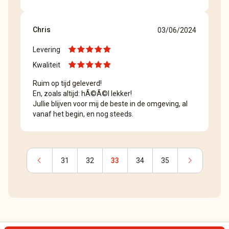
Chris
03/06/2024
Levering
Kwaliteit
Ruim op tijd geleverd!
En, zoals altijd: hÃ©Ã©l lekker!
Jullie blijven voor mij de beste in de omgeving, al
vanaf het begin, en nog steeds.
chevron_left
chevron_right
31
32
33
34
35