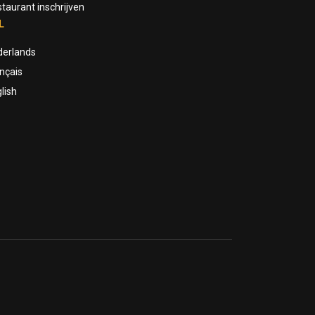
taurant inschrijven
L
derlands
nçais
lish