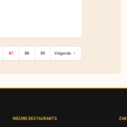
chevron_right
87
88
89
Volgende
NIEUWE RESTAURANTS
ZAK