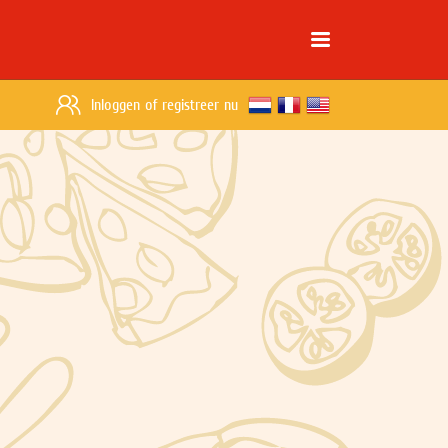
Inloggen
of
registreer nu