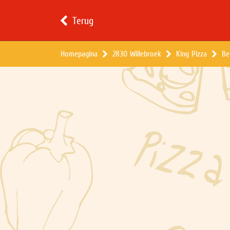
Terug
Homepagina
2830 Willebroek
King Pizza
Be