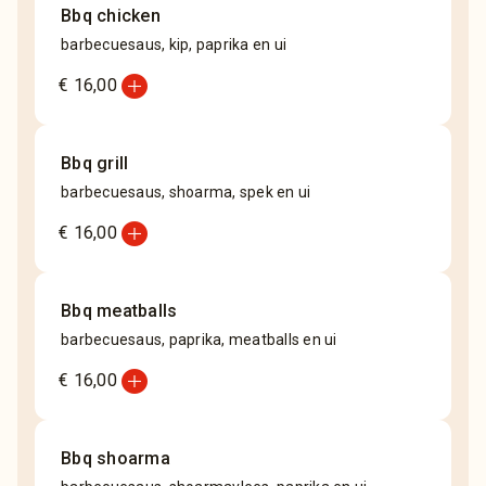
Bbq chicken
barbecuesaus, kip, paprika en ui
add_circle
€ 16,00
Bbq grill
barbecuesaus, shoarma, spek en ui
add_circle
€ 16,00
Bbq meatballs
barbecuesaus, paprika, meatballs en ui
add_circle
€ 16,00
Bbq shoarma