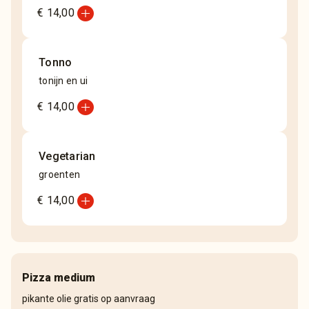
add_circle
€ 14,00
Tonno
tonijn en ui
add_circle
€ 14,00
Vegetarian
groenten
add_circle
€ 14,00
Pizza medium
pikante olie gratis op aanvraag