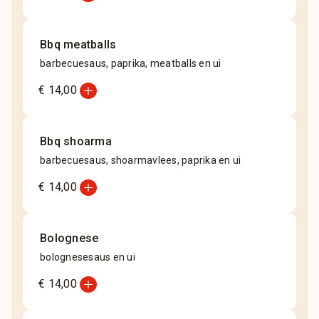
Bbq meatballs
barbecuesaus, paprika, meatballs en ui
add_circle
€ 14,00
Bbq shoarma
barbecuesaus, shoarmavlees, paprika en ui
add_circle
€ 14,00
Bolognese
bolognesesaus en ui
add_circle
€ 14,00