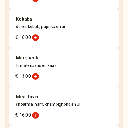
Kebaba
doner kebeb, paprika en ui
add_circle
€ 16,00
Margherita
tomatensaus en kaas
add_circle
€ 13,00
Meat lover
shoarma, ham, champignons en ui
add_circle
€ 16,00