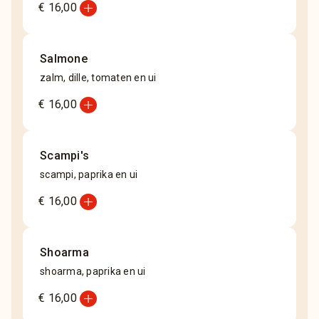
add_circle
€ 16,00
Salmone
zalm, dille, tomaten en ui
add_circle
€ 16,00
Scampi's
scampi, paprika en ui
add_circle
€ 16,00
Shoarma
shoarma, paprika en ui
add_circle
€ 16,00