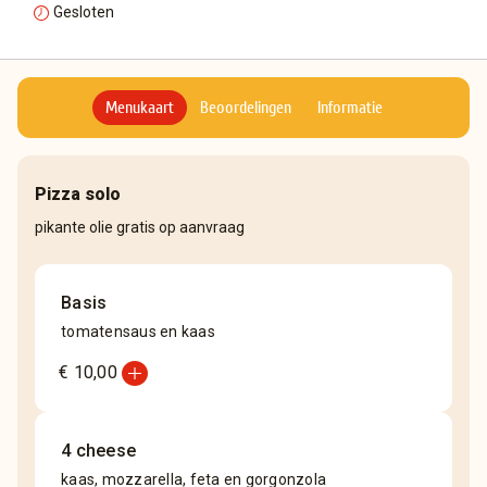
Gesloten
Menukaart
Beoordelingen
Informatie
Pizza solo
pikante olie gratis op aanvraag
Basis
tomatensaus en kaas
add_circle
€ 10,00
4 cheese
kaas, mozzarella, feta en gorgonzola