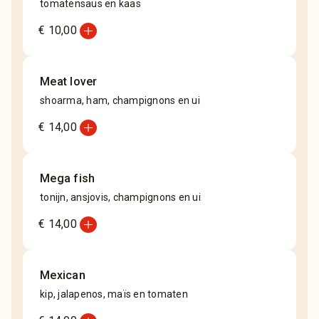
tomatensaus en kaas
add_circle
€ 10,00
Meat lover
shoarma, ham, champignons en ui
add_circle
€ 14,00
Mega fish
tonijn, ansjovis, champignons en ui
add_circle
€ 14,00
Mexican
kip, jalapenos, maïs en tomaten