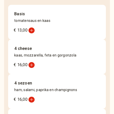
Basis
tomatensaus en kaas
add_circle
€ 13,00
4 cheese
kaas, mozzarella, feta en gorgonzola
add_circle
€ 16,00
4 sezoen
ham, salami, paprika en champignons
add_circle
€ 16,00