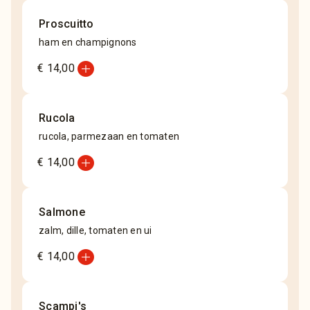
Proscuitto
ham en champignons
add_circle
€ 14,00
Rucola
rucola, parmezaan en tomaten
add_circle
€ 14,00
Salmone
zalm, dille, tomaten en ui
add_circle
€ 14,00
Scampi's