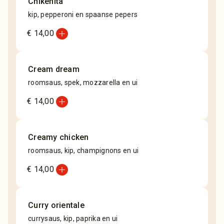
Chikenita
kip, pepperoni en spaanse pepers
add_circle
€ 14,00
Cream dream
roomsaus, spek, mozzarella en ui
add_circle
€ 14,00
Creamy chicken
roomsaus, kip, champignons en ui
add_circle
€ 14,00
Curry orientale
currysaus, kip, paprika en ui