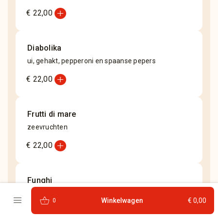
add_circle
€ 22,00
Diabolika
ui, gehakt, pepperoni en spaanse pepers
add_circle
€ 22,00
Frutti di mare
zeevruchten
add_circle
€ 22,00
Funghi
champignons
menu
shopping_basket
Winkelwagen
€ 0,00
0
add_circle
€ 22,00