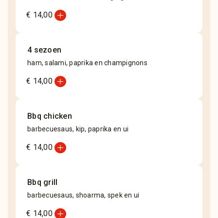
add_circle
€ 14,00
4 sezoen
ham, salami, paprika en champignons
add_circle
€ 14,00
Bbq chicken
barbecuesaus, kip, paprika en ui
add_circle
€ 14,00
Bbq grill
barbecuesaus, shoarma, spek en ui
add_circle
€ 14,00