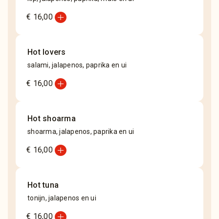
add_circle
€ 16,00
Hot lovers
salami, jalapenos, paprika en ui
add_circle
€ 16,00
Hot shoarma
shoarma, jalapenos, paprika en ui
add_circle
€ 16,00
Hot tuna
tonijn, jalapenos en ui
add_circle
€ 16,00