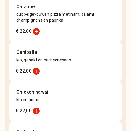
Calzone
dubbelgevouwen pizza met ham, salami,
champignons en paprika
add_circle
€ 22,00
Caniballe
kip, gehakt en barbecuesaus
add_circle
€ 22,00
Chicken hawai
kip en ananas
add_circle
€ 22,00