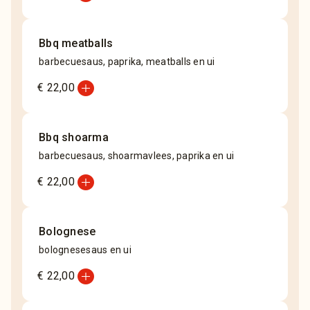
Bbq meatballs
barbecuesaus, paprika, meatballs en ui
add_circle
€ 22,00
Bbq shoarma
barbecuesaus, shoarmavlees, paprika en ui
add_circle
€ 22,00
Bolognese
bolognesesaus en ui
add_circle
€ 22,00