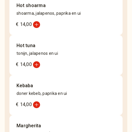
Hot shoarma
shoarma, jalapenos, paprika en ui
add_circle
€ 14,00
Hot tuna
tonijn, jalapenos en ui
add_circle
€ 14,00
Kebaba
doner kebeb, paprika en ui
add_circle
€ 14,00
Margherita