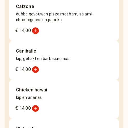
Calzone
dubbelgevouwen pizza met ham, salami,
champignons en paprika
add_circle
€ 14,00
Caniballe
kip, gehakt en barbecuesaus
add_circle
€ 14,00
Chicken hawai
kip en ananas
add_circle
€ 14,00