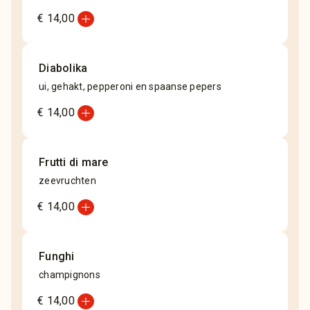
add_circle
€ 14,00
Diabolika
ui, gehakt, pepperoni en spaanse pepers
add_circle
€ 14,00
Frutti di mare
zeevruchten
add_circle
€ 14,00
Funghi
champignons
add_circle
€ 14,00