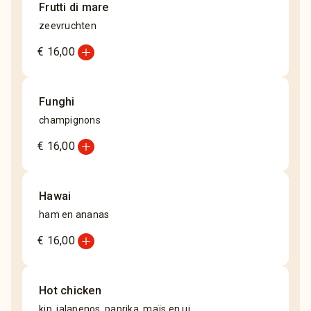
Frutti di mare
zeevruchten
add_circle
€ 16,00
Funghi
champignons
add_circle
€ 16,00
Hawai
ham en ananas
add_circle
€ 16,00
Hot chicken
kip, jalapenos, paprika, maïs en ui