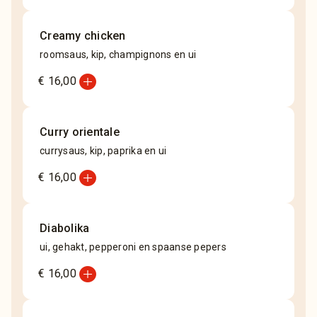
Creamy chicken
roomsaus, kip, champignons en ui
add_circle
€ 16,00
Curry orientale
currysaus, kip, paprika en ui
add_circle
€ 16,00
Diabolika
ui, gehakt, pepperoni en spaanse pepers
add_circle
€ 16,00