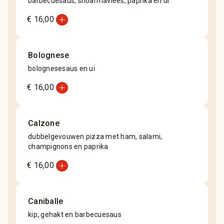
barbecuesaus, shoarmavlees, paprika en ui
add_circle
€ 16,00
Bolognese
bolognesesaus en ui
add_circle
€ 16,00
Calzone
dubbelgevouwen pizza met ham, salami,
champignons en paprika
add_circle
€ 16,00
Caniballe
kip, gehakt en barbecuesaus