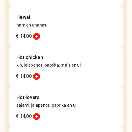
Hawai
ham en ananas
add_circle
€ 14,00
Hot chicken
kip, jalapenos, paprika, maïs en ui
add_circle
€ 14,00
Hot lovers
salami, jalapenos, paprika en ui
add_circle
€ 14,00