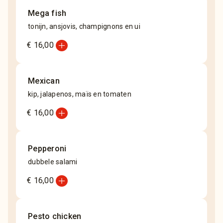
Mega fish
tonijn, ansjovis, champignons en ui
add_circle
€ 16,00
Mexican
kip, jalapenos, maïs en tomaten
add_circle
€ 16,00
Pepperoni
dubbele salami
add_circle
€ 16,00
Pesto chicken