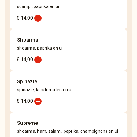
scampi, paprika en ui
add_circle
€ 14,00
Shoarma
shoarma, paprika en ui
add_circle
€ 14,00
Spinazie
spinazie, kerstomaten en ui
add_circle
€ 14,00
Supreme
shoarma, ham, salami, paprika, champignons en ui