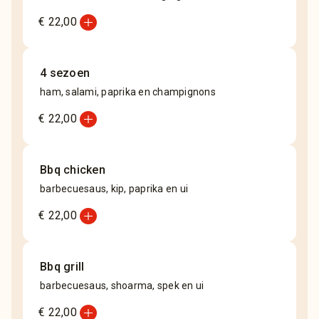
add_circle
€ 22,00
4 sezoen
ham, salami, paprika en champignons
add_circle
€ 22,00
Bbq chicken
barbecuesaus, kip, paprika en ui
add_circle
€ 22,00
Bbq grill
barbecuesaus, shoarma, spek en ui
add_circle
€ 22,00