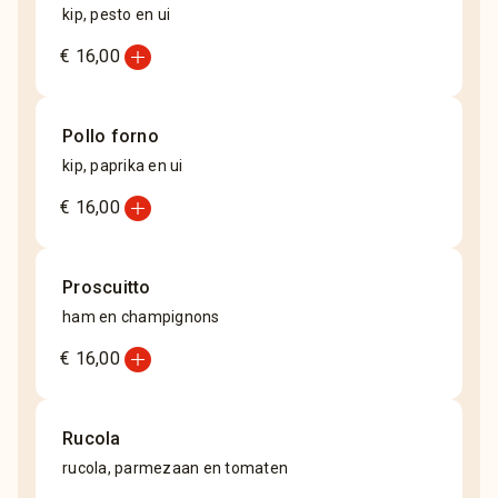
kip, pesto en ui
add_circle
€ 16,00
Pollo forno
kip, paprika en ui
add_circle
€ 16,00
Proscuitto
ham en champignons
add_circle
€ 16,00
Rucola
rucola, parmezaan en tomaten