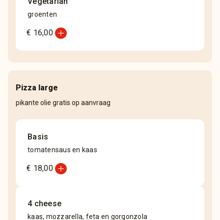
Vegetarian
groenten
add_circle
€ 16,00
Pizza large
pikante olie gratis op aanvraag
Basis
tomatensaus en kaas
add_circle
€ 18,00
4 cheese
kaas, mozzarella, feta en gorgonzola