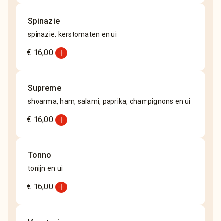
Spinazie
spinazie, kerstomaten en ui
add_circle
€ 16,00
Supreme
shoarma, ham, salami, paprika, champignons en ui
add_circle
€ 16,00
Tonno
tonijn en ui
add_circle
€ 16,00