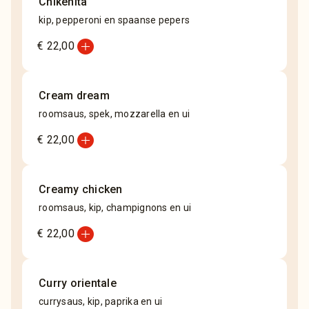
Chikenita
kip, pepperoni en spaanse pepers
add_circle
€ 22,00
Cream dream
roomsaus, spek, mozzarella en ui
add_circle
€ 22,00
Creamy chicken
roomsaus, kip, champignons en ui
add_circle
€ 22,00
Curry orientale
currysaus, kip, paprika en ui