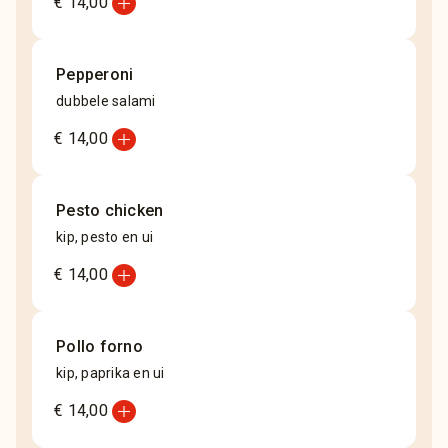
add_circle
€ 14,00
Pepperoni
dubbele salami
add_circle
€ 14,00
Pesto chicken
kip, pesto en ui
add_circle
€ 14,00
Pollo forno
kip, paprika en ui
add_circle
€ 14,00