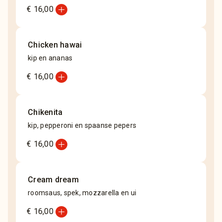
add_circle
€ 16,00
Chicken hawai
kip en ananas
add_circle
€ 16,00
Chikenita
kip, pepperoni en spaanse pepers
add_circle
€ 16,00
Cream dream
roomsaus, spek, mozzarella en ui
add_circle
€ 16,00