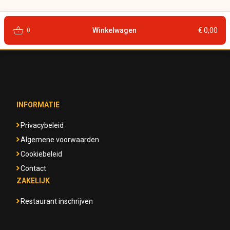
shopping_basket
Winkelwagen
€ 0,00
0
INFORMATIE
Privacybeleid
Algemene voorwaarden
Cookiebeleid
Contact
ZAKELIJK
Restaurant inschrijven