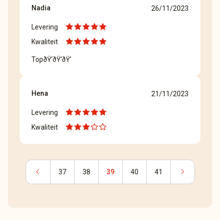
Nadia
26/11/2023
Levering
Kwaliteit
TopðŸ‘ðŸ‘ðŸ‘
Hena
21/11/2023
Levering
Kwaliteit
chevron_left
chevron_right
37
38
39
40
41