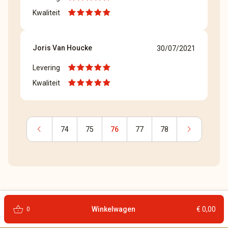
Kwaliteit
Joris Van Houcke
30/07/2021
Levering
Kwaliteit
chevron_left
chevron_right
74
75
76
77
78
shopping_basket
Winkelwagen
€ 0,00
0