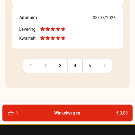
Anoniem
08/07/2026
Levering
Kwaliteit
chevron_right
1
2
3
4
5
shopping_basket
Winkelwagen
€ 0,00
0