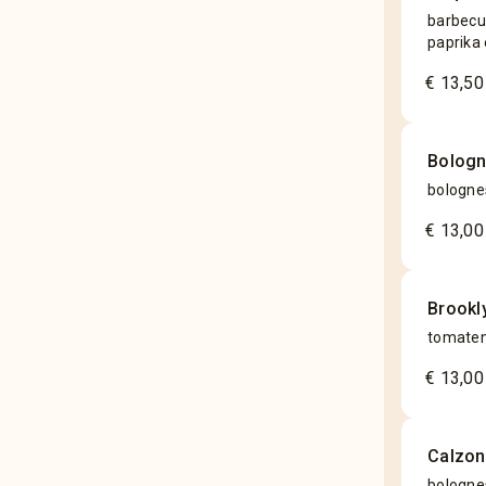
barbecue
paprika 
€ 13,50
Bolog
bolognes
€ 13,00
Brookly
tomaten
€ 13,00
Calzon
bologne