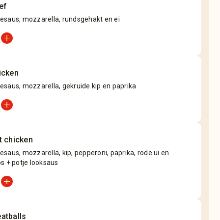
ef
esaus, mozzarella, rundsgehakt en ei
add_circle
icken
esaus, mozzarella, gekruide kip en paprika
add_circle
t chicken
saus, mozzarella, kip, pepperoni, paprika, rode ui en
s + potje looksaus
add_circle
atballs