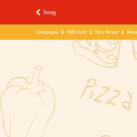
Terug
Homepagina
9300 Aalst
Pitza Service
Menu