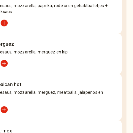
saus, mozzarella, paprika, rode ui en gehaktballetjes +
oksaus
add_circle
erguez
esaus, mozzarella, merguez en kip
add_circle
xican hot
esaus, mozzarella, merguez, meatballs, jalapenos en
add_circle
x-mex