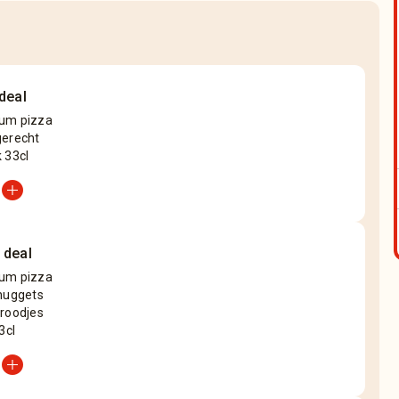
deal
um pizza
gerecht
 33cl
add_circle
 deal
um pizza
 nuggets
broodjes
3cl
add_circle