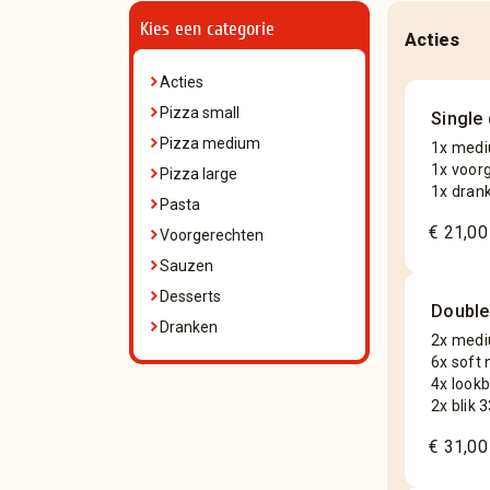
Kies een categorie
Acties
Acties
Pizza small
Single 
Pizza medium
1x medi
1x voor
Pizza large
1x drank
Pasta
€ 21,00
Voorgerechten
Sauzen
Desserts
Double
Dranken
2x medi
6x soft
4x look
2x blik 3
€ 31,00