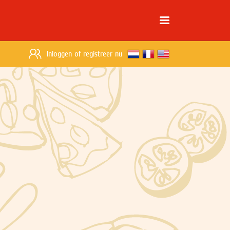
Inloggen
of
registreer nu