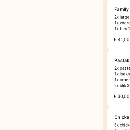
Family
2x large
1x voor
1x fles 1
€ 41,00
Pastab
2x pasta
1x look
1x amer
2x blik 3
€ 30,00
Chicke
6x chic