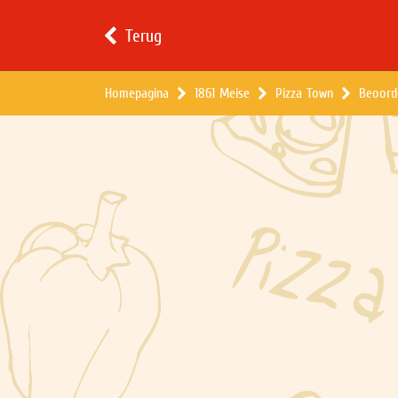
Terug
Homepagina
1861 Meise
Pizza Town
Beoord