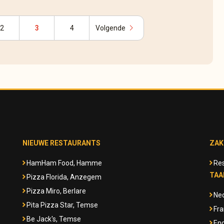
chevron_right
2
3
4
Volgende
NIEUWE RESTAURANTS
ZAK
HamHam Food, Hamme
Res
TAA
Pizza Florida, Anzegem
Pizza Miro, Berlare
Ne
Pita Pizza Star, Temse
Fra
Be Jack's, Temse
Eng