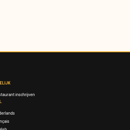
ELIJK
taurant inschrijven
L
derlands
nçais
lish