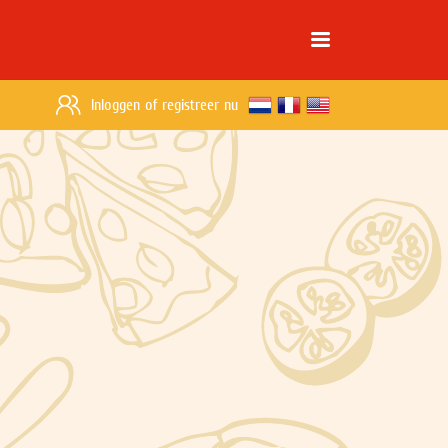
Inloggen
of
registreer nu