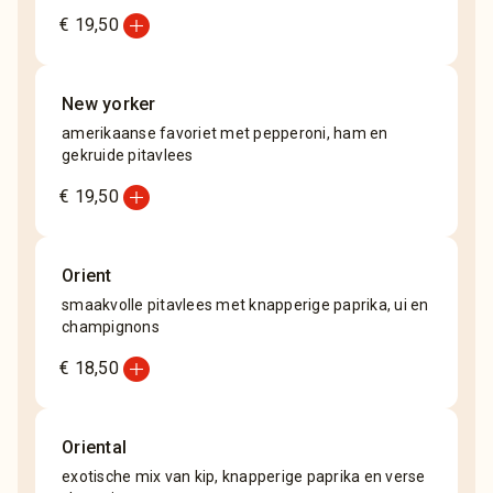
add_circle
€ 19,50
New yorker
amerikaanse favoriet met pepperoni, ham en
gekruide pitavlees
add_circle
€ 19,50
Orient
smaakvolle pitavlees met knapperige paprika, ui en
champignons
add_circle
€ 18,50
Oriental
exotische mix van kip, knapperige paprika en verse