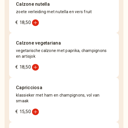
Calzone nutella
zoete verleiding met nutella en vers fruit
add_circle
€ 18,50
Calzone vegetariana
vegetarische calzone met paprika, champignons
en artisjok
add_circle
€ 18,50
Capricciosa
klassieker met ham en champignons, vol van
smaak
add_circle
€ 15,50