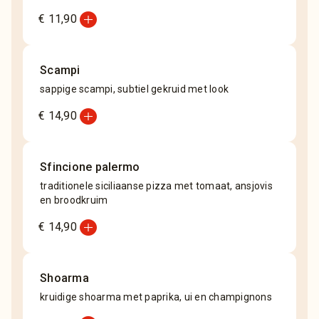
add_circle
€ 11,90
Scampi
sappige scampi, subtiel gekruid met look
add_circle
€ 14,90
Sfincione palermo
traditionele siciliaanse pizza met tomaat, ansjovis
en broodkruim
add_circle
€ 14,90
Shoarma
kruidige shoarma met paprika, ui en champignons