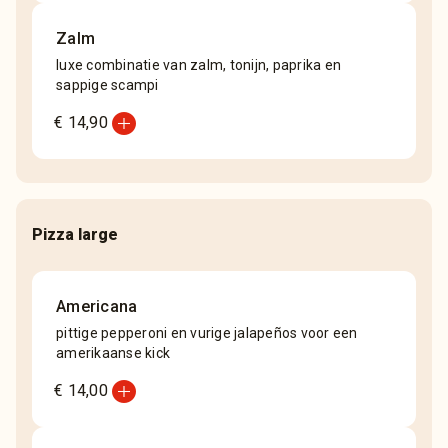
Zalm
luxe combinatie van zalm, tonijn, paprika en
sappige scampi
add_circle
€ 14,90
Pizza large
Americana
pittige pepperoni en vurige jalapeños voor een
amerikaanse kick
add_circle
€ 14,00