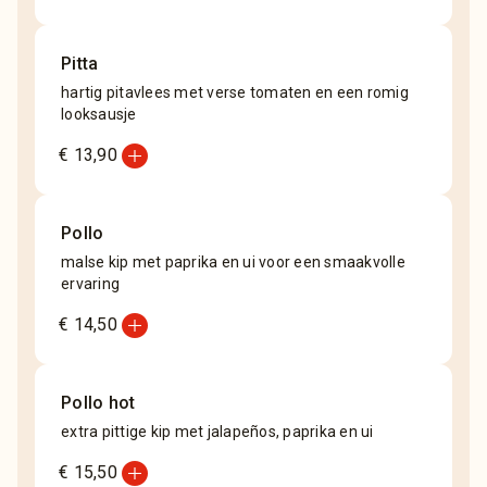
Pitta
hartig pitavlees met verse tomaten en een romig
looksausje
add_circle
€ 13,90
Pollo
malse kip met paprika en ui voor een smaakvolle
ervaring
add_circle
€ 14,50
Pollo hot
extra pittige kip met jalapeños, paprika en ui
add_circle
€ 15,50