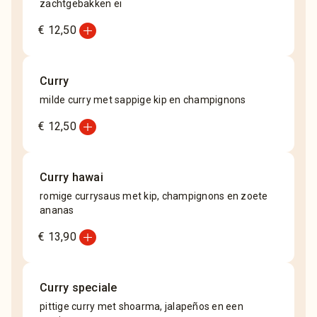
zachtgebakken ei
add_circle
€ 12,50
Curry
milde curry met sappige kip en champignons
add_circle
€ 12,50
Curry hawai
romige currysaus met kip, champignons en zoete
ananas
add_circle
€ 13,90
Curry speciale
pittige curry met shoarma, jalapeños en een