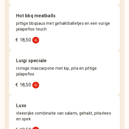
Hot bbq meatballs
pittige bbqsaus met gehaktballetjes en een vurige
jalapeños-touch
add_circle
€ 18,50
Luigi speciale
romige mascarpone met kip, pita en pittige
jalapeños
add_circle
€ 18,50
Luxx
vleesrijke combinatie van salami, gehakt, pitavlees
en spek