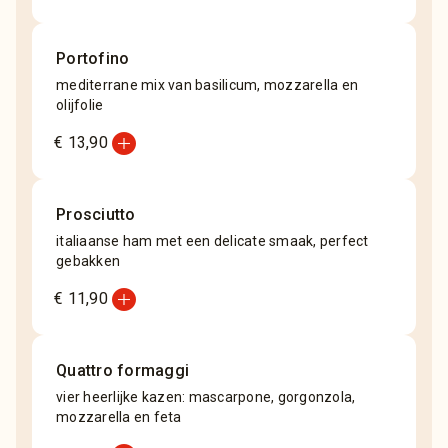
Portofino
mediterrane mix van basilicum, mozzarella en
olijfolie
add_circle
€ 13,90
Prosciutto
italiaanse ham met een delicate smaak, perfect
gebakken
add_circle
€ 11,90
Quattro formaggi
vier heerlijke kazen: mascarpone, gorgonzola,
mozzarella en feta