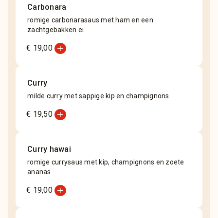
Carbonara
romige carbonarasaus met ham en een
zachtgebakken ei
add_circle
€ 19,00
Curry
milde curry met sappige kip en champignons
add_circle
€ 19,50
Curry hawai
romige currysaus met kip, champignons en zoete
ananas
add_circle
€ 19,00