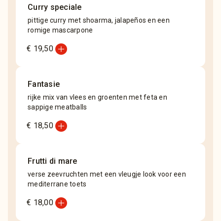
Curry speciale
pittige curry met shoarma, jalapeños en een
romige mascarpone
add_circle
€ 19,50
Fantasie
rijke mix van vlees en groenten met feta en
sappige meatballs
add_circle
€ 18,50
Frutti di mare
verse zeevruchten met een vleugje look voor een
mediterrane toets
add_circle
€ 18,00