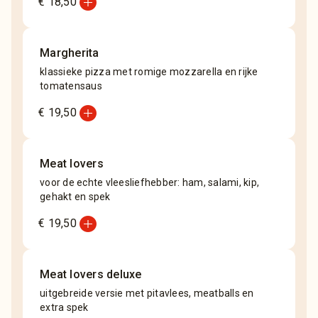
add_circle
€ 18,50
Margherita
klassieke pizza met romige mozzarella en rijke
tomatensaus
add_circle
€ 19,50
Meat lovers
voor de echte vleesliefhebber: ham, salami, kip,
gehakt en spek
add_circle
€ 19,50
Meat lovers deluxe
uitgebreide versie met pitavlees, meatballs en
extra spek