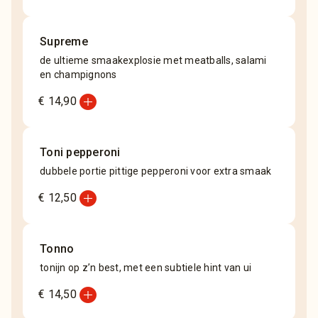
Supreme
de ultieme smaakexplosie met meatballs, salami
en champignons
add_circle
€ 14,90
Toni pepperoni
dubbele portie pittige pepperoni voor extra smaak
add_circle
€ 12,50
Tonno
tonijn op z’n best, met een subtiele hint van ui
add_circle
€ 14,50