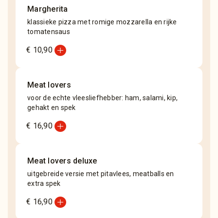
Margherita
klassieke pizza met romige mozzarella en rijke
tomatensaus
add_circle
€ 10,90
Meat lovers
voor de echte vleesliefhebber: ham, salami, kip,
gehakt en spek
add_circle
€ 16,90
Meat lovers deluxe
uitgebreide versie met pitavlees, meatballs en
extra spek
add_circle
€ 16,90