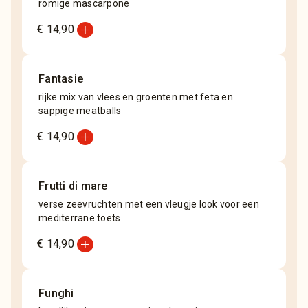
romige mascarpone
add_circle
€ 14,90
Fantasie
rijke mix van vlees en groenten met feta en
sappige meatballs
add_circle
€ 14,90
Frutti di mare
verse zeevruchten met een vleugje look voor een
mediterrane toets
add_circle
€ 14,90
Funghi