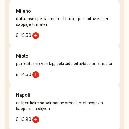
Milano
italiaanse specialiteit met ham, spek, pitavlees en
sappige tomaten
add_circle
€ 15,50
Misto
perfecte mix van kip, gekruide pitavlees en verse ui
add_circle
€ 14,50
Napoli
authentieke napolitaanse smaak met ansjovis,
kappers en olijven
add_circle
€ 13,90