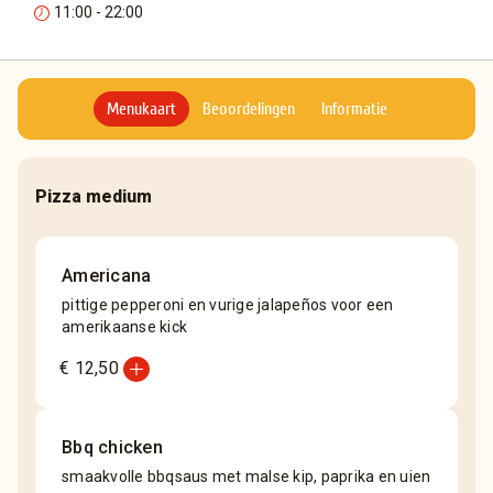
11:00 - 22:00
Menukaart
Beoordelingen
Informatie
Pizza medium
Americana
pittige pepperoni en vurige jalapeños voor een
amerikaanse kick
add_circle
€ 12,50
Bbq chicken
smaakvolle bbqsaus met malse kip, paprika en uien