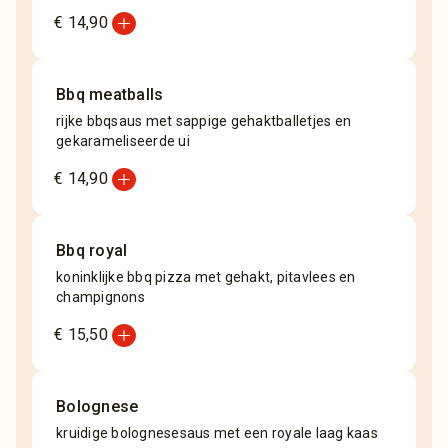
add_circle
€ 14,90
Bbq meatballs
rijke bbqsaus met sappige gehaktballetjes en
gekarameliseerde ui
add_circle
€ 14,90
Bbq royal
koninklijke bbq pizza met gehakt, pitavlees en
champignons
add_circle
€ 15,50
Bolognese
kruidige bolognesesaus met een royale laag kaas