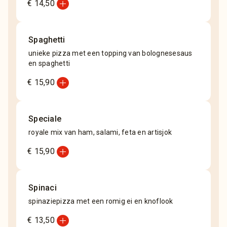
add_circle
€ 14,50
Spaghetti
unieke pizza met een topping van bolognesesaus
en spaghetti
add_circle
€ 15,90
Speciale
royale mix van ham, salami, feta en artisjok
add_circle
€ 15,90
Spinaci
spinaziepizza met een romig ei en knoflook
add_circle
€ 13,50