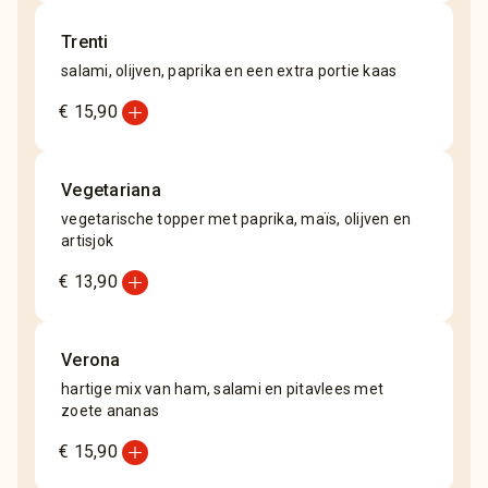
Trenti
salami, olijven, paprika en een extra portie kaas
add_circle
€ 15,90
Vegetariana
vegetarische topper met paprika, maïs, olijven en
artisjok
add_circle
€ 13,90
Verona
hartige mix van ham, salami en pitavlees met
zoete ananas
add_circle
€ 15,90