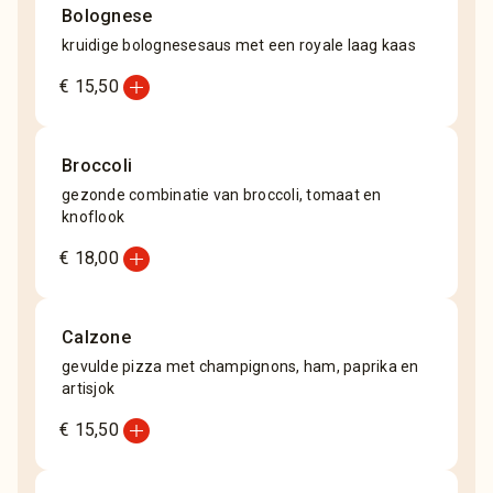
Bolognese
kruidige bolognesesaus met een royale laag kaas
add_circle
€ 15,50
Broccoli
gezonde combinatie van broccoli, tomaat en
knoflook
add_circle
€ 18,00
Calzone
gevulde pizza met champignons, ham, paprika en
artisjok
add_circle
€ 15,50