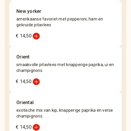
New yorker
amerikaanse favoriet met pepperoni, ham en
gekruide pitavlees
add_circle
€ 14,50
Orient
smaakvolle pitavlees met knapperige paprika, ui en
champignons
add_circle
€ 14,50
Oriental
exotische mix van kip, knapperige paprika en verse
champignons
add_circle
€ 14,50