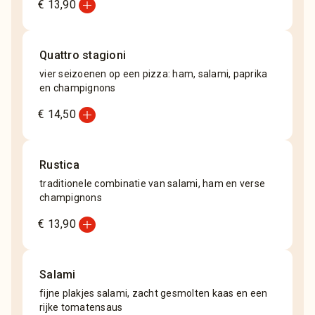
add_circle
€ 13,90
Quattro stagioni
vier seizoenen op een pizza: ham, salami, paprika
en champignons
add_circle
€ 14,50
Rustica
traditionele combinatie van salami, ham en verse
champignons
add_circle
€ 13,90
Salami
fijne plakjes salami, zacht gesmolten kaas en een
rijke tomatensaus