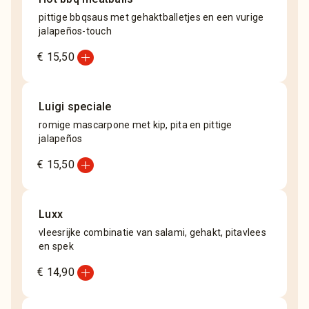
pittige bbqsaus met gehaktballetjes en een vurige
jalapeños-touch
add_circle
€ 15,50
Luigi speciale
romige mascarpone met kip, pita en pittige
jalapeños
add_circle
€ 15,50
Luxx
vleesrijke combinatie van salami, gehakt, pitavlees
en spek
add_circle
€ 14,90