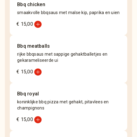
Bbq chicken
smaakvolle bbqsaus met malse kip, paprika en uien
add_circle
€ 15,00
Bbq meatballs
rijke bbqsaus met sappige gehaktballetjes en
gekarameliseerde ui
add_circle
€ 15,00
Bbq royal
koninklijke bbq pizza met gehakt, pitavlees en
champignons
add_circle
€ 15,00