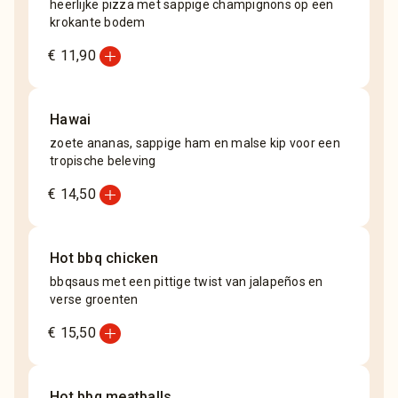
heerlijke pizza met sappige champignons op een
krokante bodem
add_circle
€ 11,90
Hawai
zoete ananas, sappige ham en malse kip voor een
tropische beleving
add_circle
€ 14,50
Hot bbq chicken
bbqsaus met een pittige twist van jalapeños en
verse groenten
add_circle
€ 15,50
Hot bbq meatballs