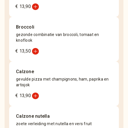
add_circle
€ 13,90
Broccoli
gezonde combinatie van broccoli, tomaat en
knoflook
add_circle
€ 13,50
Calzone
gevulde pizza met champignons, ham, paprika en
artisjok
add_circle
€ 13,90
Calzone nutella
zoete verleiding met nutella en vers fruit