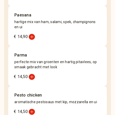
Paesana
hartige mix van ham, salami, spek, champignons
en ui
add_circle
€ 14,90
Parma
perfecte mix van groenten en hartig pitavlees, op
smaak gebracht met look
add_circle
€ 14,50
Pesto chicken
aromatische pestosaus met kip, mozzarella en ui
add_circle
€ 14,50