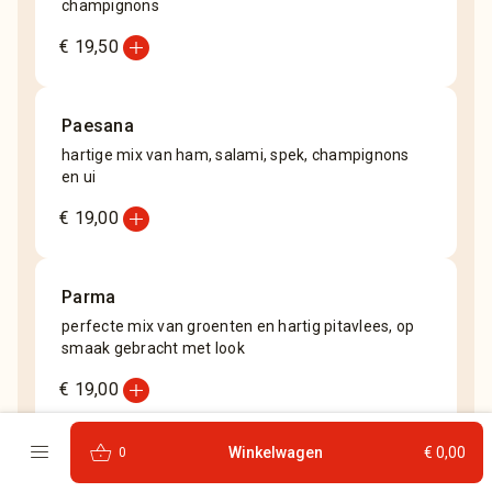
champignons
add_circle
€ 19,50
Paesana
hartige mix van ham, salami, spek, champignons
en ui
add_circle
€ 19,00
Parma
perfecte mix van groenten en hartig pitavlees, op
smaak gebracht met look
add_circle
€ 19,00
menu
shopping_basket
Winkelwagen
€ 0,00
0
Pesto chicken