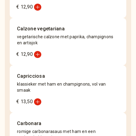
add_circle
€ 12,90
Calzone vegetariana
vegetarische calzone met paprika, champignons
en artisjok
add_circle
€ 12,90
Capricciosa
klassieker met ham en champignons, vol van
smaak
add_circle
€ 13,50
Carbonara
romige carbonarasaus met ham en een