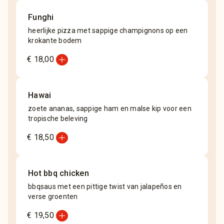
Funghi
heerlijke pizza met sappige champignons op een
krokante bodem
add_circle
€ 18,00
Hawai
zoete ananas, sappige ham en malse kip voor een
tropische beleving
add_circle
€ 18,50
Hot bbq chicken
bbqsaus met een pittige twist van jalapeños en
verse groenten
add_circle
€ 19,50