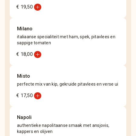
add_circle
€ 19,50
Milano
italiaanse specialiteit met ham, spek, pitavlees en
sappige tomaten
add_circle
€ 18,00
Misto
perfecte mix van kip, gekruide pitavlees en verse ui
add_circle
€ 17,50
Napoli
authentieke napolitaanse smaak met ansjovis,
kappers en olijven