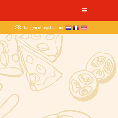
Inloggen
of
registreer nu