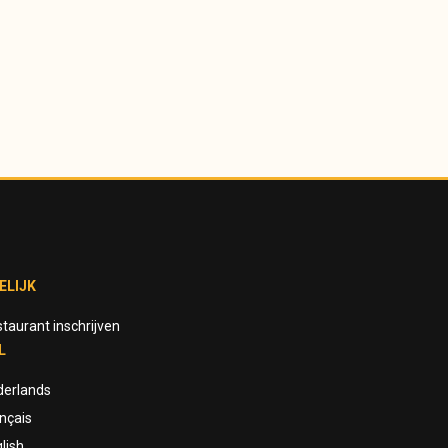
ELIJK
taurant inschrijven
L
derlands
nçais
lish