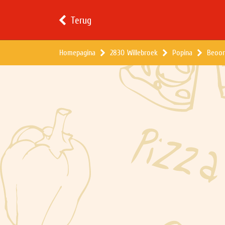
Terug
Homepagina
2830 Willebroek
Popina
Beoor