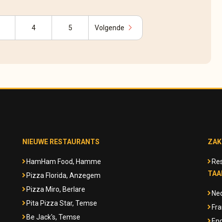
chevron_right
4
5
Volgende
NIEUWE RESTAURANTS
ZAK
HamHam Food, Hamme
Res
TAA
Pizza Florida, Anzegem
Pizza Miro, Berlare
Ne
Pita Pizza Star, Temse
Fra
Be Jack's, Temse
Eng