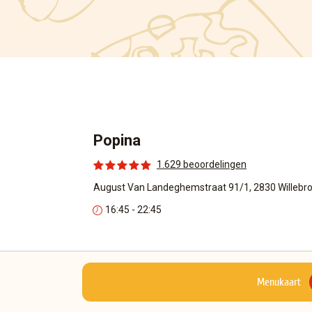
Popina
1.629 beoordelingen
August Van Landeghemstraat 91/1, 2830 Willebr
16:45 - 22:45
Menukaart