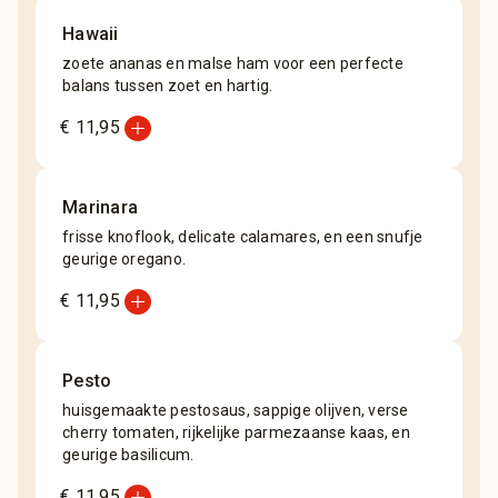
Hawaii
zoete ananas en malse ham voor een perfecte
balans tussen zoet en hartig.
add_circle
€ 11,95
Marinara
frisse knoflook, delicate calamares, en een snufje
geurige oregano.
add_circle
€ 11,95
Pesto
huisgemaakte pestosaus, sappige olijven, verse
cherry tomaten, rijkelijke parmezaanse kaas, en
geurige basilicum.
add_circle
€ 11,95