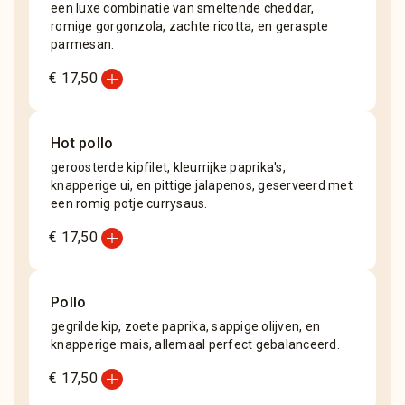
een luxe combinatie van smeltende cheddar,
romige gorgonzola, zachte ricotta, en geraspte
parmesan.
add_circle
€ 17,50
Hot pollo
geroosterde kipfilet, kleurrijke paprika's,
knapperige ui, en pittige jalapenos, geserveerd met
een romig potje currysaus.
add_circle
€ 17,50
Pollo
gegrilde kip, zoete paprika, sappige olijven, en
knapperige mais, allemaal perfect gebalanceerd.
add_circle
€ 17,50