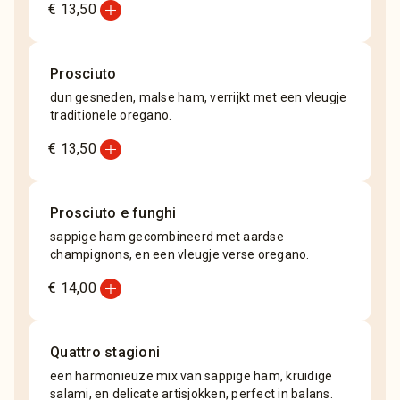
add_circle
€ 13,50
Prosciuto
dun gesneden, malse ham, verrijkt met een vleugje
traditionele oregano.
add_circle
€ 13,50
Prosciuto e funghi
sappige ham gecombineerd met aardse
champignons, en een vleugje verse oregano.
add_circle
€ 14,00
Quattro stagioni
een harmonieuze mix van sappige ham, kruidige
salami, en delicate artisjokken, perfect in balans.