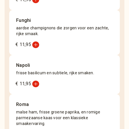
Funghi
aardse champignons die zorgen voor een zachte,
rijke smaak.
add_circle
€ 11,95
Napoli
frisse basilicum en subtiele, rijke smaken.
add_circle
€ 11,95
Roma
malse ham, frisse groene paprika, en romige
parmezaanse kaas voor een klassieke
smaakervaring.