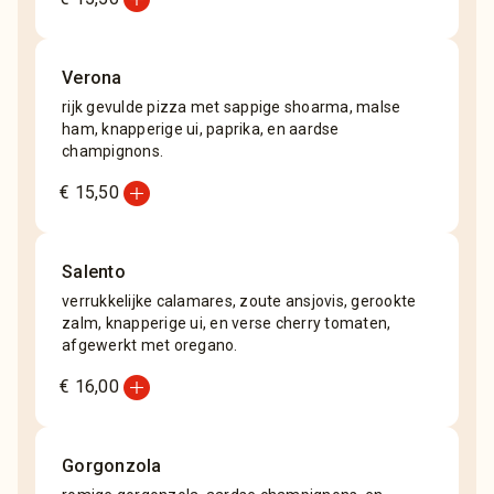
Verona
rijk gevulde pizza met sappige shoarma, malse
ham, knapperige ui, paprika, en aardse
champignons.
add_circle
€ 15,50
Salento
verrukkelijke calamares, zoute ansjovis, gerookte
zalm, knapperige ui, en verse cherry tomaten,
afgewerkt met oregano.
add_circle
€ 16,00
Gorgonzola