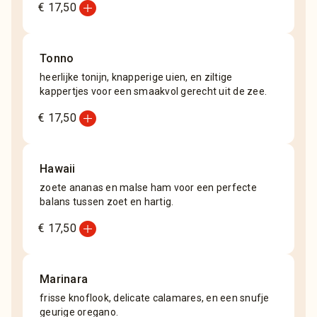
add_circle
€ 17,50
Tonno
heerlijke tonijn, knapperige uien, en ziltige
kappertjes voor een smaakvol gerecht uit de zee.
add_circle
€ 17,50
Hawaii
zoete ananas en malse ham voor een perfecte
balans tussen zoet en hartig.
add_circle
€ 17,50
Marinara
frisse knoflook, delicate calamares, en een snufje
geurige oregano.