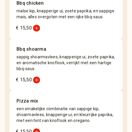
Bbq chicken
malse kip, knapperige ui, zoete paprika, en sappige
mais, alles overgoten met een rijke bbq-saus.
add_circle
€ 15,50
Bbq shoarma
sappig shoarmavlees, knapperige ui, zoete paprika,
en aromatische knoflook, verrijkt met een hartige
bbq-saus.
add_circle
€ 15,50
Pizza mix
een smakelijke combinatie van sappige kip,
shoarmavlees, knapperige ui, en kleurrijke paprika,
met een hint van knoflook en oregano.
add_circle
€ 15,50