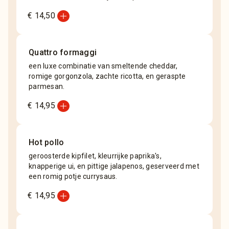
add_circle
€ 14,50
Quattro formaggi
een luxe combinatie van smeltende cheddar,
romige gorgonzola, zachte ricotta, en geraspte
parmesan.
add_circle
€ 14,95
Hot pollo
geroosterde kipfilet, kleurrijke paprika's,
knapperige ui, en pittige jalapenos, geserveerd met
een romig potje currysaus.
add_circle
€ 14,95