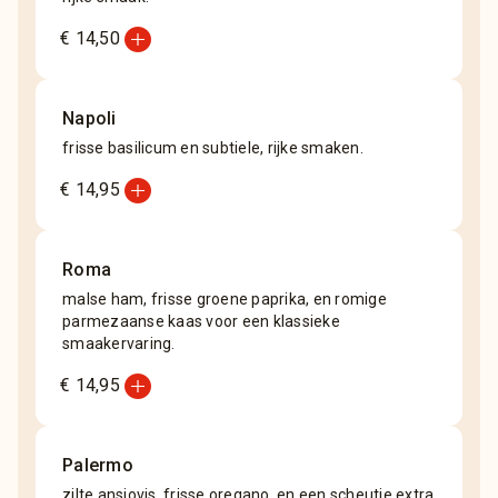
add_circle
€ 14,50
Napoli
frisse basilicum en subtiele, rijke smaken.
add_circle
€ 14,95
Roma
malse ham, frisse groene paprika, en romige
parmezaanse kaas voor een klassieke
smaakervaring.
add_circle
€ 14,95
Palermo
zilte ansjovis, frisse oregano, en een scheutje extra