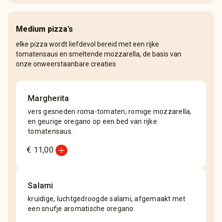
Medium pizza's
elke pizza wordt liefdevol bereid met een rijke
tomatensaus en smeltende mozzarella, de basis van
onze onweerstaanbare creaties
Margherita
vers gesneden roma-tomaten, romige mozzarella,
en geurige oregano op een bed van rijke
tomatensaus.
add_circle
€ 11,00
Salami
kruidige, luchtgedroogde salami, afgemaakt met
een snufje aromatische oregano.