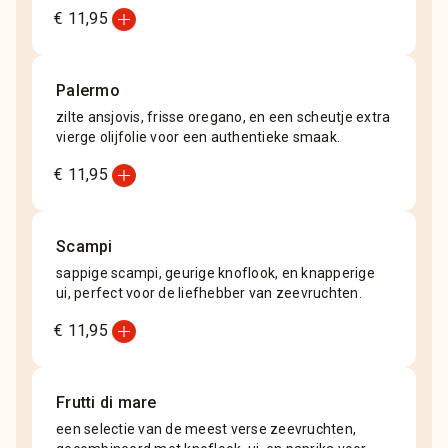
add_circle
€ 11,95
Palermo
zilte ansjovis, frisse oregano, en een scheutje extra
vierge olijfolie voor een authentieke smaak.
add_circle
€ 11,95
Scampi
sappige scampi, geurige knoflook, en knapperige
ui, perfect voor de liefhebber van zeevruchten.
add_circle
€ 11,95
Frutti di mare
een selectie van de meest verse zeevruchten,