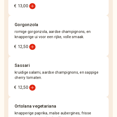
add_circle
€ 13,00
Gorgonzola
romige gorgonzola, aardse champignons, en
knapperige ui voor een rijke, volle smaak.
add_circle
€ 12,50
Sassari
kruidige salami, aardse champignons, en sappige
cherry tomaten.
add_circle
€ 12,50
Ortolana vegetariana
knapperige paprika, malse aubergines, frisse