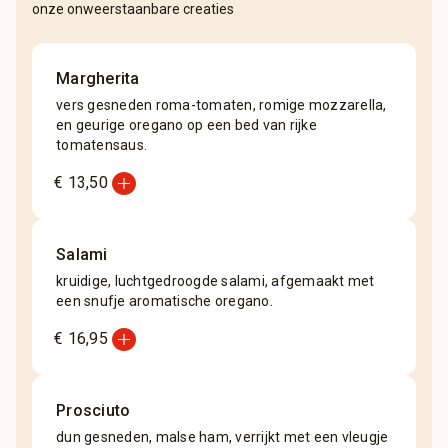
onze onweerstaanbare creaties
Margherita
vers gesneden roma-tomaten, romige mozzarella,
en geurige oregano op een bed van rijke
tomatensaus.
add_circle
€ 13,50
Salami
kruidige, luchtgedroogde salami, afgemaakt met
een snufje aromatische oregano.
add_circle
€ 16,95
Prosciuto
dun gesneden, malse ham, verrijkt met een vleugje