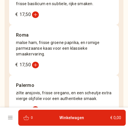
frisse basilicum en subtiele, rijke smaken.
add_circle
€ 17,50
Roma
malse ham, frisse groene paprika, en romige
parmezaanse kaas voor een klassieke
smaakervaring.
add_circle
€ 17,50
Palermo
zilte ansjovis, frisse oregano, en een scheutje extra
vierge olijfolie voor een authentieke smaak.
add_circle
€ 17,50
menu
shopping_basket
Winkelwagen
€ 0,00
0