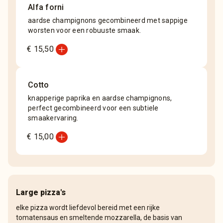
Alfa forni
aardse champignons gecombineerd met sappige
worsten voor een robuuste smaak.
add_circle
€ 15,50
Cotto
knapperige paprika en aardse champignons,
perfect gecombineerd voor een subtiele
smaakervaring.
add_circle
€ 15,00
Large pizza's
elke pizza wordt liefdevol bereid met een rijke
tomatensaus en smeltende mozzarella, de basis van