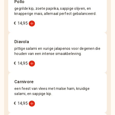
Pollo
gegrilde kip, zoete paprika, sappige olijven, en
knapperige mais, allemaal perfect gebalanceerd.
add_circle
€ 14,95
Diavola
pittige salami en vurige jalapenos voor degenen die
houden van een intense smaakbeleving.
add_circle
€ 14,95
Carnivore
een feest van vlees met malse ham, kruidige
salami, en sappige kip.
add_circle
€ 14,95