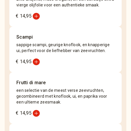
vierge olijfolie voor een authentieke smaak.
add_circle
€ 14,95
Scampi
sappige scampi, geurige knoflook, en knapperige
ui, perfect voor de liefhebber van zeevruchten.
add_circle
€ 14,95
Frutti di mare
een selectie van de meest verse zeevruchten,
gecombineerd met knoflook, ui, en paprika voor
een ultieme zeesmaak.
add_circle
€ 14,95