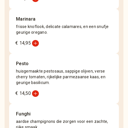
Marinara
frisse knoflook, delicate calamares, en een snufje
geurige oregano.
add_circle
€ 14,95
Pesto
huisgemaakte pestosaus, sappige olijven, verse
cherry tomaten, rijkelijke parmezaanse kaas, en
geurige basilicum.
add_circle
€ 14,50
Funghi
aardse champignons die zorgen voor een zachte,
rijke smaak.