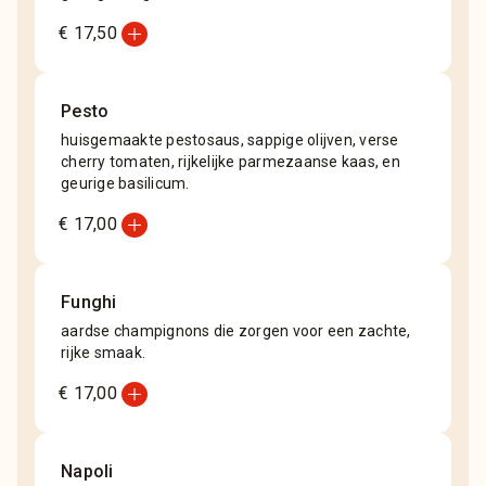
add_circle
€ 17,50
Pesto
huisgemaakte pestosaus, sappige olijven, verse
cherry tomaten, rijkelijke parmezaanse kaas, en
geurige basilicum.
add_circle
€ 17,00
Funghi
aardse champignons die zorgen voor een zachte,
rijke smaak.
add_circle
€ 17,00
Napoli