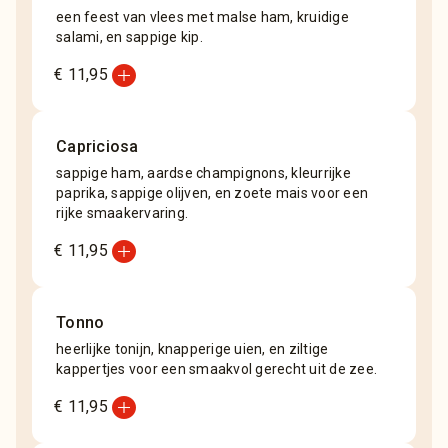
een feest van vlees met malse ham, kruidige
salami, en sappige kip.
add_circle
€ 11,95
Capriciosa
sappige ham, aardse champignons, kleurrijke
paprika, sappige olijven, en zoete mais voor een
rijke smaakervaring.
add_circle
€ 11,95
Tonno
heerlijke tonijn, knapperige uien, en ziltige
kappertjes voor een smaakvol gerecht uit de zee.
add_circle
€ 11,95