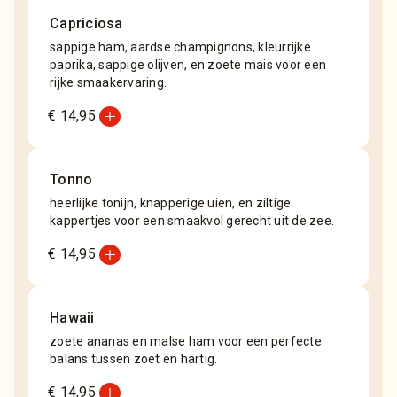
Capriciosa
sappige ham, aardse champignons, kleurrijke
paprika, sappige olijven, en zoete mais voor een
rijke smaakervaring.
add_circle
€ 14,95
Tonno
heerlijke tonijn, knapperige uien, en ziltige
kappertjes voor een smaakvol gerecht uit de zee.
add_circle
€ 14,95
Hawaii
zoete ananas en malse ham voor een perfecte
balans tussen zoet en hartig.
add_circle
€ 14,95