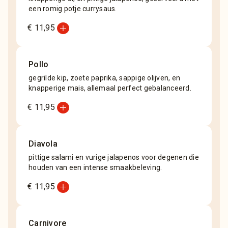
een romig potje currysaus.
add_circle
€ 11,95
Pollo
gegrilde kip, zoete paprika, sappige olijven, en
knapperige mais, allemaal perfect gebalanceerd.
add_circle
€ 11,95
Diavola
pittige salami en vurige jalapenos voor degenen die
houden van een intense smaakbeleving.
add_circle
€ 11,95
Carnivore