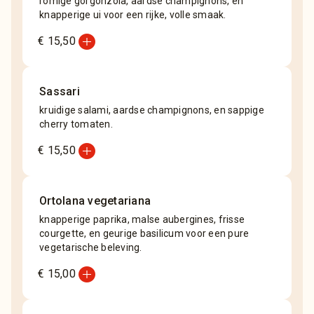
romige gorgonzola, aardse champignons, en
knapperige ui voor een rijke, volle smaak.
add_circle
€ 15,50
Sassari
kruidige salami, aardse champignons, en sappige
cherry tomaten.
add_circle
€ 15,50
Ortolana vegetariana
knapperige paprika, malse aubergines, frisse
courgette, en geurige basilicum voor een pure
vegetarische beleving.
add_circle
€ 15,00