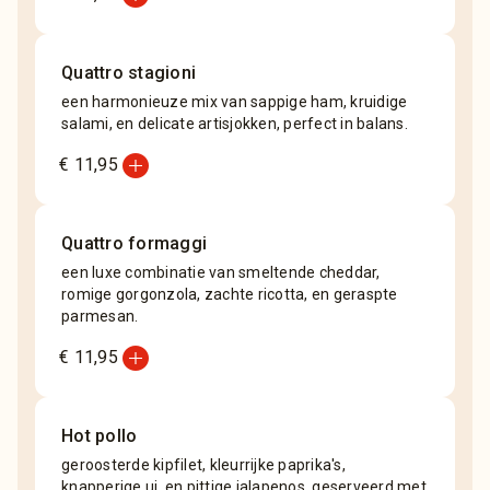
Quattro stagioni
een harmonieuze mix van sappige ham, kruidige
salami, en delicate artisjokken, perfect in balans.
add_circle
€ 11,95
Quattro formaggi
een luxe combinatie van smeltende cheddar,
romige gorgonzola, zachte ricotta, en geraspte
parmesan.
add_circle
€ 11,95
Hot pollo
geroosterde kipfilet, kleurrijke paprika's,
knapperige ui, en pittige jalapenos, geserveerd met