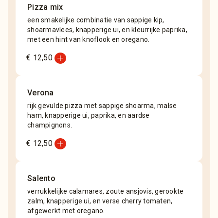
Pizza mix
een smakelijke combinatie van sappige kip,
shoarmavlees, knapperige ui, en kleurrijke paprika,
met een hint van knoflook en oregano.
add_circle
€ 12,50
Verona
rijk gevulde pizza met sappige shoarma, malse
ham, knapperige ui, paprika, en aardse
champignons.
add_circle
€ 12,50
Salento
verrukkelijke calamares, zoute ansjovis, gerookte
zalm, knapperige ui, en verse cherry tomaten,
afgewerkt met oregano.