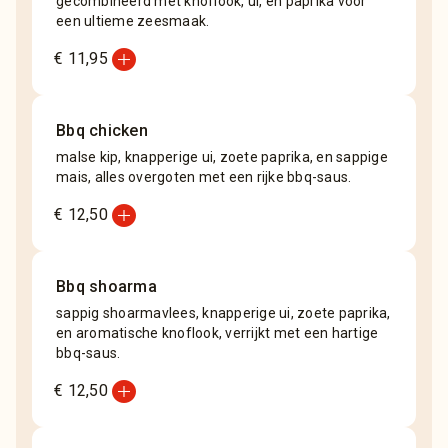
gecombineerd met knoflook, ui, en paprika voor
een ultieme zeesmaak.
add_circle
€ 11,95
Bbq chicken
malse kip, knapperige ui, zoete paprika, en sappige
mais, alles overgoten met een rijke bbq-saus.
add_circle
€ 12,50
Bbq shoarma
sappig shoarmavlees, knapperige ui, zoete paprika,
en aromatische knoflook, verrijkt met een hartige
bbq-saus.
add_circle
€ 12,50