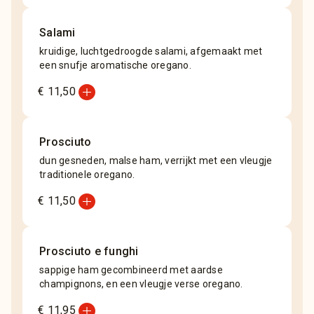
Salami
kruidige, luchtgedroogde salami, afgemaakt met
een snufje aromatische oregano.
add_circle
€ 11,50
Prosciuto
dun gesneden, malse ham, verrijkt met een vleugje
traditionele oregano.
add_circle
€ 11,50
Prosciuto e funghi
sappige ham gecombineerd met aardse
champignons, en een vleugje verse oregano.
add_circle
€ 11,95