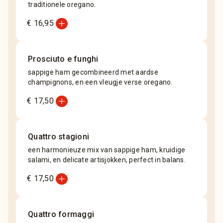
traditionele oregano.
add_circle
€ 16,95
Prosciuto e funghi
sappige ham gecombineerd met aardse
champignons, en een vleugje verse oregano.
add_circle
€ 17,50
Quattro stagioni
een harmonieuze mix van sappige ham, kruidige
salami, en delicate artisjokken, perfect in balans.
add_circle
€ 17,50
Quattro formaggi