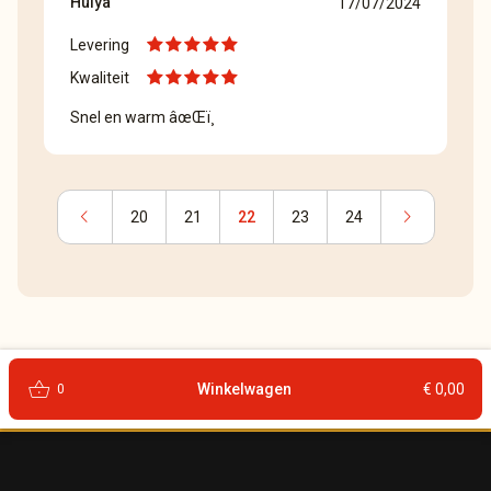
Hulya
17/07/2024
Levering
Kwaliteit
Snel en warm âœŒï¸
chevron_left
chevron_right
20
21
22
23
24
shopping_basket
Winkelwagen
€ 0,00
0