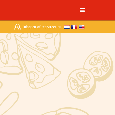
Inloggen
of
registreer nu