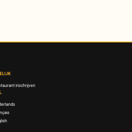
ELIJK
taurant inschrijven
L
derlands
nçais
lish