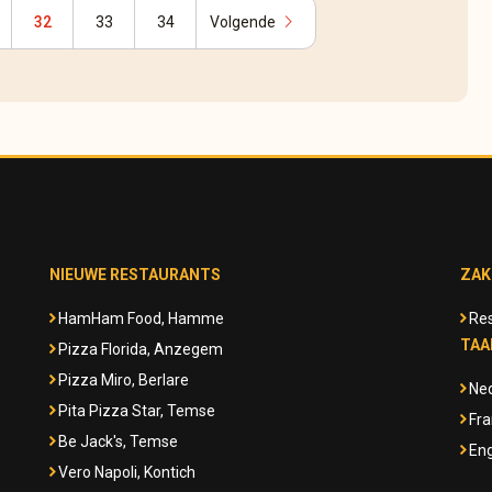
chevron_right
32
33
34
Volgende
NIEUWE RESTAURANTS
ZAK
HamHam Food, Hamme
Res
TAA
Pizza Florida, Anzegem
Pizza Miro, Berlare
Ne
Pita Pizza Star, Temse
Fra
Be Jack's, Temse
Eng
Vero Napoli, Kontich