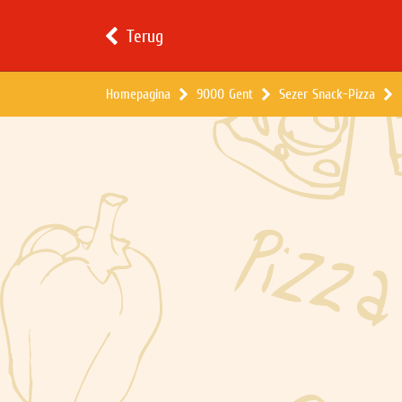
Terug
Homepagina
9000 Gent
Sezer Snack-Pizza