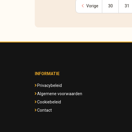
chevron_left
Vorige
30
31
INFORMATIE
Privacybeleid
Algemene voorwaarden
Cookiebeleid
Contact