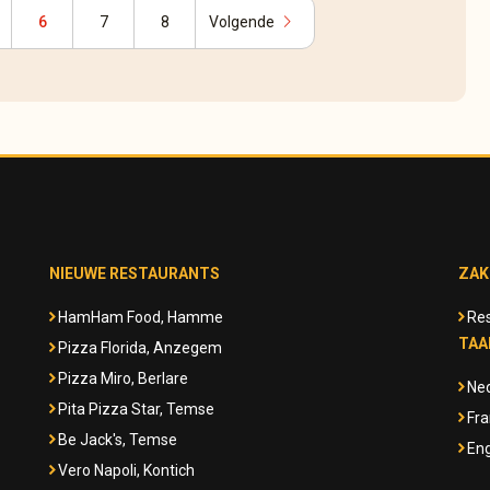
chevron_right
6
7
8
Volgende
NIEUWE RESTAURANTS
ZAK
HamHam Food, Hamme
Res
TAA
Pizza Florida, Anzegem
Pizza Miro, Berlare
Ne
Pita Pizza Star, Temse
Fra
Be Jack's, Temse
Eng
Vero Napoli, Kontich