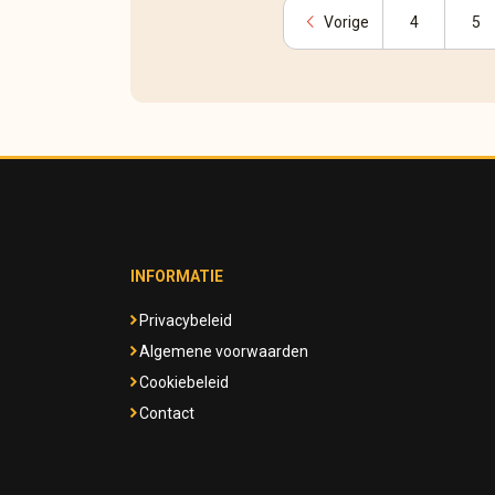
chevron_left
Vorige
4
5
INFORMATIE
Privacybeleid
Algemene voorwaarden
Cookiebeleid
Contact