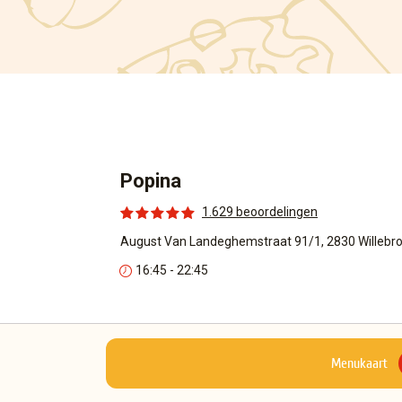
Popina
1.629 beoordelingen
August Van Landeghemstraat 91/1, 2830 Willebr
16:45 - 22:45
Menukaart