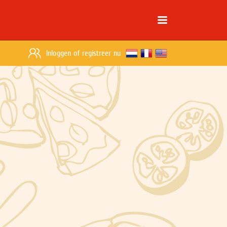
Inloggen
of
registreer nu