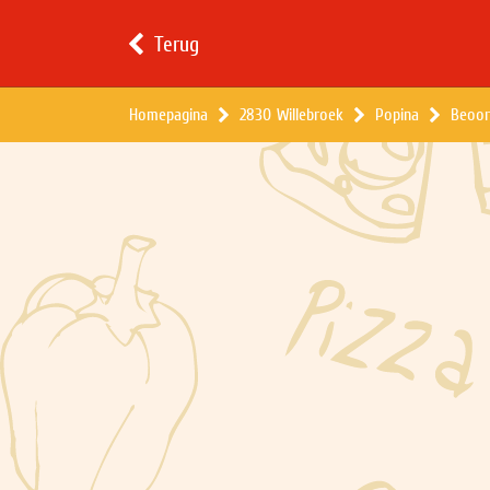
Terug
Homepagina
2830 Willebroek
Popina
Beoor