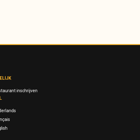
ELIJK
taurant inschrijven
L
derlands
nçais
lish