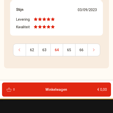
Stijn
03/09/2023
Levering
Kwaliteit
chevron_left
chevron_right
62
63
64
65
66
shopping_basket
Winkelwagen
€ 0,00
0