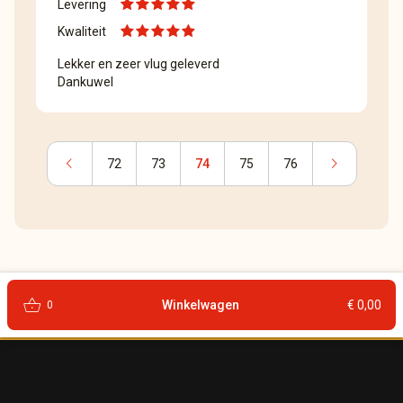
Levering
Kwaliteit
Lekker en zeer vlug geleverd
Dankuwel
chevron_left
chevron_right
72
73
74
75
76
shopping_basket
Winkelwagen
€ 0,00
0