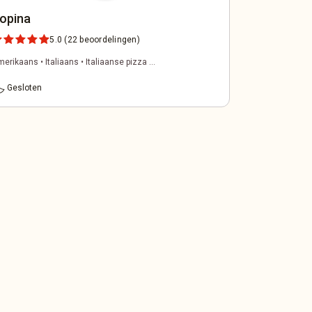
opina
5.0
(22 beoordelingen)
erikaans • Italiaans • Italiaanse pizza ...
time
Gesloten