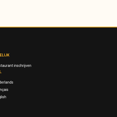
ELIJK
taurant inschrijven
L
derlands
nçais
lish