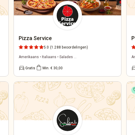
Pizza Service
P
5.0
(1.288 beoordelingen)
Amerikaans • Italiaans • Salades ...
Am
directions_car
shopping_bag
directi
Gratis
Min. € 30,00
s