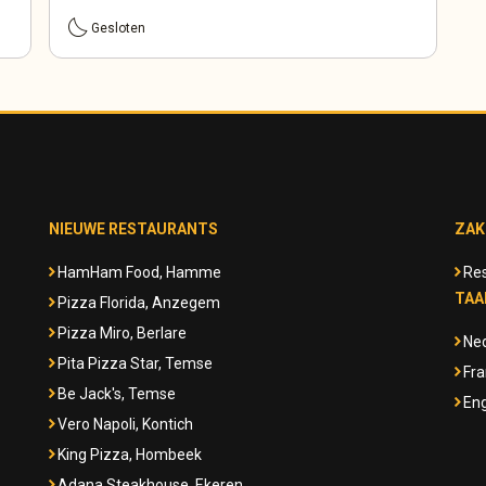
bedtime
Gesloten
NIEUWE RESTAURANTS
ZAK
HamHam Food, Hamme
Res
TAA
Pizza Florida, Anzegem
Pizza Miro, Berlare
Ne
Pita Pizza Star, Temse
Fra
Be Jack's, Temse
Eng
Vero Napoli, Kontich
King Pizza, Hombeek
Adana Steakhouse, Ekeren