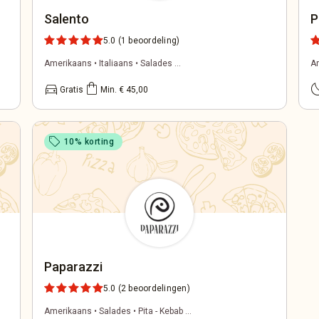
Salento
P
5.0
(1 beoordeling)
Amerikaans • Italiaans • Salades ...
Am
directions_car
shopping_bag
bed
Gratis
Min. € 45,00
sell
10% korting
Paparazzi
5.0
(2 beoordelingen)
Amerikaans • Salades • Pita - Kebab ...