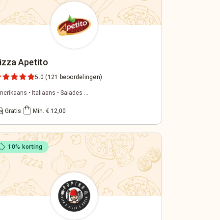
izza Apetito
5.0
(121 beoordelingen)
erikaans • Italiaans • Salades ...
ons_car
shopping_bag
Gratis
Min. € 12,00
ell
10% korting