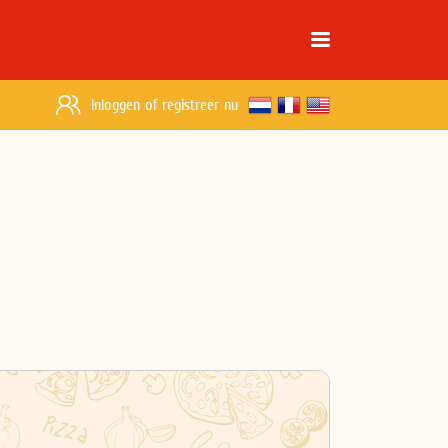
Inloggen
of
registreer nu