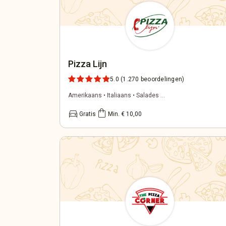
Pizza Lijn
5.0
(1.270 beoordelingen)
Amerikaans • Italiaans • Salades ...
directions_car
shopping_bag
Gratis
Min. € 10,00