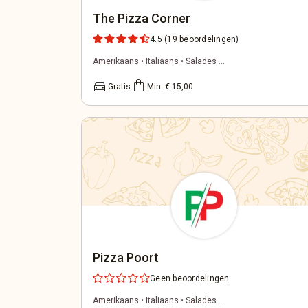
The Pizza Corner
4.5
(19 beoordelingen)
Amerikaans • Italiaans • Salades ...
directions_car
shopping_bag
Gratis
Min. € 15,00
Pizza Poort
Geen beoordelingen
Amerikaans • Italiaans • Salades ...