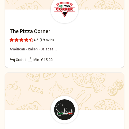
The Pizza Corner
4.5
(19 avis)
Américan • Italien • Salades ...
directions_car
shopping_bag
Gratuit
Min. € 15,00