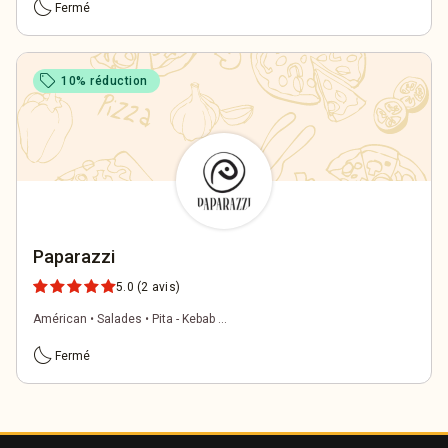
bedtime
Fermé
sell
10% réduction
Paparazzi
5.0
(2 avis)
Américan • Salades • Pita - Kebab ...
bedtime
Fermé