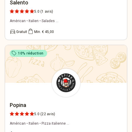
Salento
5.0
(1 avis)
Américan • Italien • Salades ...
directions_car
shopping_bag
Gratuit
Min. € 45,00
sell
10% réduction
Popina
5.0
(22 avis)
Américan • Italien • Pizza italienne ...