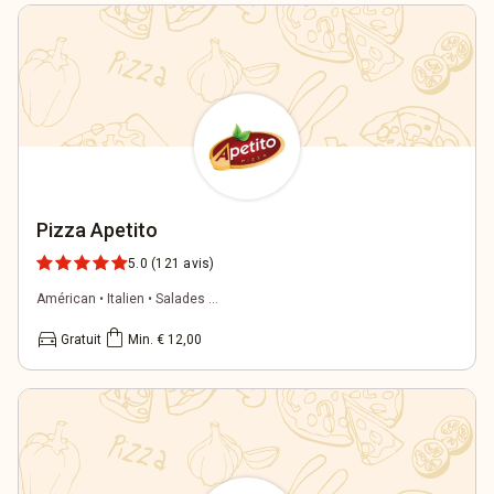
Pizza Apetito
5.0
(121 avis)
Américan • Italien • Salades ...
directions_car
shopping_bag
Gratuit
Min. € 12,00