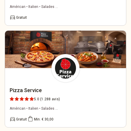
Américan • Italien • Salades ...
directions_car
Gratuit
Pizza Service
5.0
(1.288 avis)
Américan • Italien • Salades ...
directions_car
shopping_bag
Gratuit
Min. € 30,00