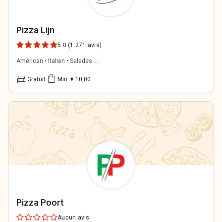
Pizza Lijn
5.0
(1.271 avis)
Américan • Italien • Salades ...
directions_car
shopping_bag
Gratuit
Min. € 10,00
Pizza Poort
Aucun avis