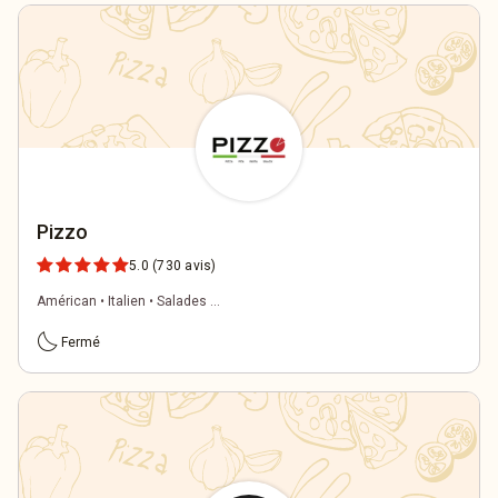
Pizzo
5.0
(730 avis)
Américan • Italien • Salades ...
bedtime
Fermé