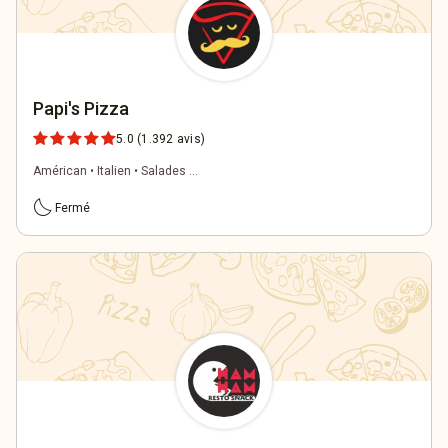
Papi's Pizza
5.0
(1.392 avis)
Américan • Italien • Salades ...
bedtime
Fermé