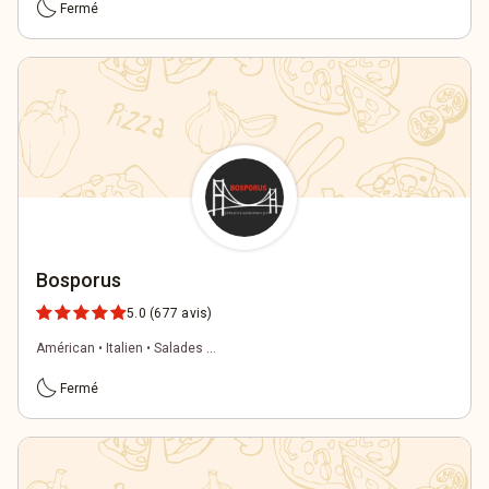
bedtime
Fermé
Bosporus
5.0
(677 avis)
Américan • Italien • Salades ...
bedtime
Fermé