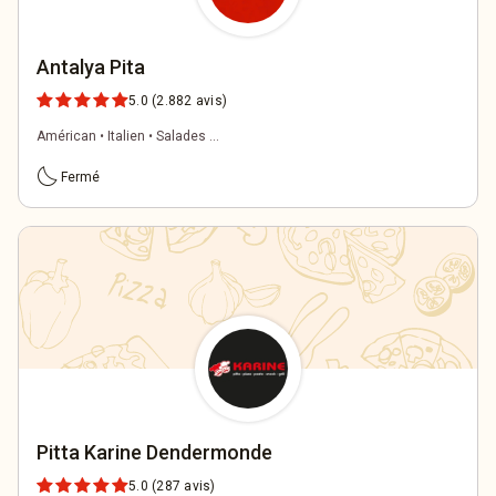
Antalya Pita
5.0
(2.882 avis)
Américan • Italien • Salades ...
bedtime
Fermé
Pitta Karine Dendermonde
5.0
(287 avis)