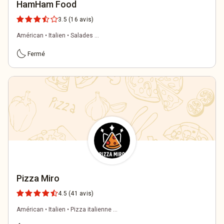
HamHam Food
3.5
(16 avis)
Américan • Italien • Salades ...
bedtime
Fermé
Pizza Miro
4.5
(41 avis)
Américan • Italien • Pizza italienne ...