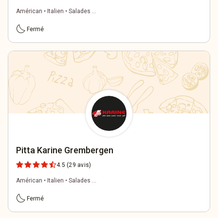
Américan • Italien • Salades ...
bedtime
Fermé
Pitta Karine Grembergen
4.5
(29 avis)
Américan • Italien • Salades ...
bedtime
Fermé