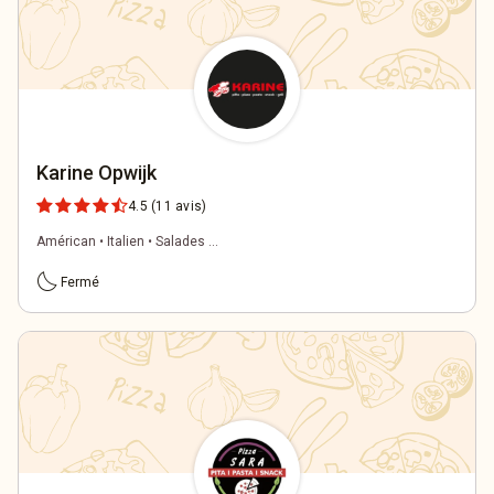
Karine Opwijk
4.5
(11 avis)
Américan • Italien • Salades ...
bedtime
Fermé