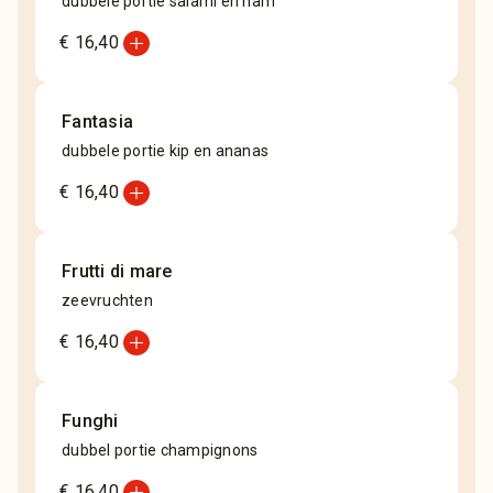
dubbele portie salami en ham
add_circle
€ 16,40
Fantasia
dubbele portie kip en ananas
add_circle
€ 16,40
Frutti di mare
zeevruchten
add_circle
€ 16,40
Funghi
dubbel portie champignons
add_circle
€ 16,40