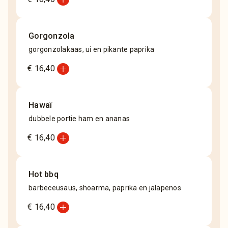
Gorgonzola
gorgonzolakaas, ui en pikante paprika
add_circle
€ 16,40
Hawaï
dubbele portie ham en ananas
add_circle
€ 16,40
Hot bbq
barbeceusaus, shoarma, paprika en jalapenos
add_circle
€ 16,40