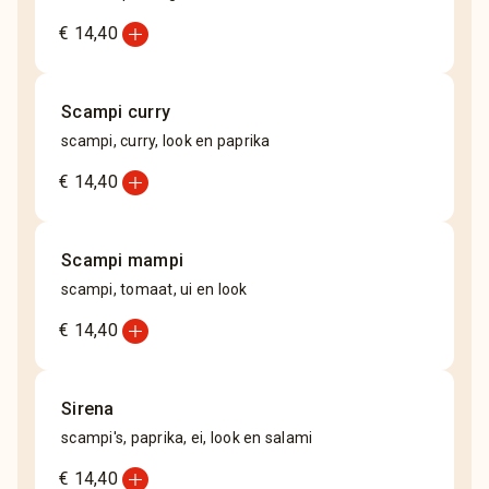
add_circle
€ 14,40
Scampi curry
scampi, curry, look en paprika
add_circle
€ 14,40
Scampi mampi
scampi, tomaat, ui en look
add_circle
€ 14,40
Sirena
scampi's, paprika, ei, look en salami
add_circle
€ 14,40