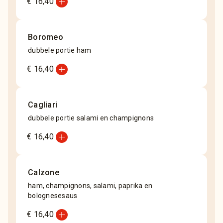
add_circle
€ 16,40
Boromeo
dubbele portie ham
add_circle
€ 16,40
Cagliari
dubbele portie salami en champignons
add_circle
€ 16,40
Calzone
ham, champignons, salami, paprika en
bolognesesaus
add_circle
€ 16,40