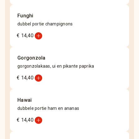
Funghi
dubbel portie champignons
add_circle
€ 14,40
Gorgonzola
gorgonzolakaas, ui en pikante paprika
add_circle
€ 14,40
Hawaï
dubbele portie ham en ananas
add_circle
€ 14,40