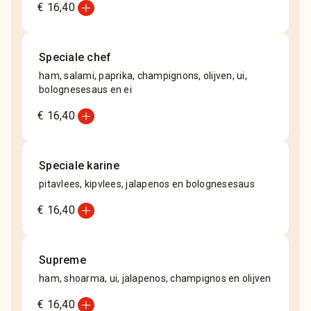
add_circle
€ 16,40
Speciale chef
ham, salami, paprika, champignons, olijven, ui,
bolognesesaus en ei
add_circle
€ 16,40
Speciale karine
pitavlees, kipvlees, jalapenos en bolognesesaus
add_circle
€ 16,40
Supreme
ham, shoarma, ui, jalapenos, champignos en olijven
add_circle
€ 16,40