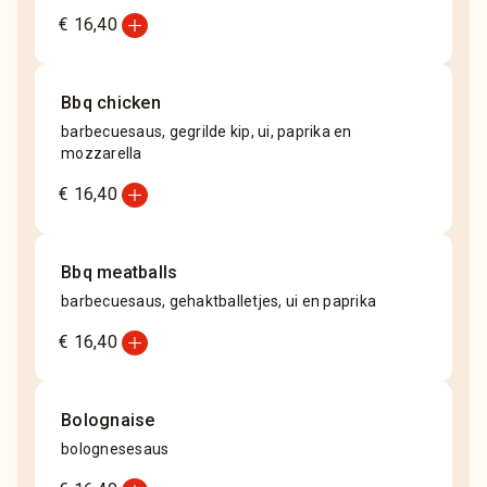
add_circle
€ 16,40
Bbq chicken
barbecuesaus, gegrilde kip, ui, paprika en
mozzarella
add_circle
€ 16,40
Bbq meatballs
barbecuesaus, gehaktballetjes, ui en paprika
add_circle
€ 16,40
Bolognaise
bolognesesaus