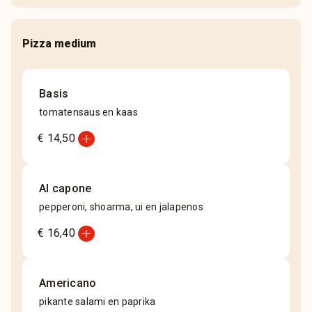
Pizza medium
Basis
tomatensaus en kaas
add_circle
€ 14,50
Al capone
pepperoni, shoarma, ui en jalapenos
add_circle
€ 16,40
Americano
pikante salami en paprika