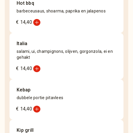
Hot bbq
barbeceusaus, shoarma, paprika en jalapenos
add_circle
€ 14,40
Italia
salami, ui, champignons, olijven, gorgonzola, ei en
gehakt
add_circle
€ 14,40
Kebap
dubbele portie pitavlees
add_circle
€ 14,40
Kip grill