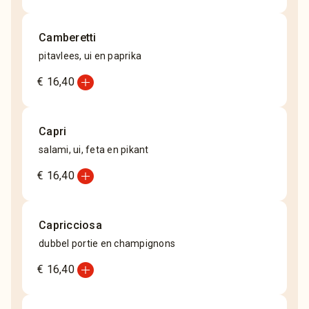
Camberetti
pitavlees, ui en paprika
add_circle
€ 16,40
Capri
salami, ui, feta en pikant
add_circle
€ 16,40
Capricciosa
dubbel portie en champignons
add_circle
€ 16,40