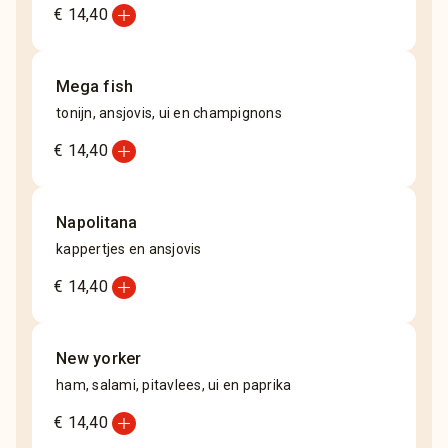
add_circle
€ 14,40
Mega fish
tonijn, ansjovis, ui en champignons
add_circle
€ 14,40
Napolitana
kappertjes en ansjovis
add_circle
€ 14,40
New yorker
ham, salami, pitavlees, ui en paprika
add_circle
€ 14,40