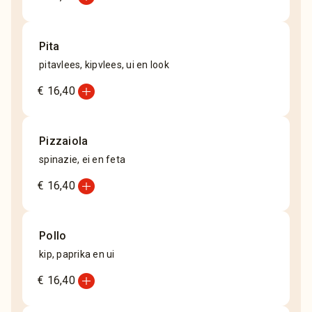
Pita
pitavlees, kipvlees, ui en look
add_circle
€ 16,40
Pizzaiola
spinazie, ei en feta
add_circle
€ 16,40
Pollo
kip, paprika en ui
add_circle
€ 16,40