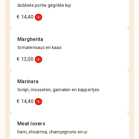
dubbele portie gegrilde kip
add_circle
€ 14,40
Margherita
tomatensaus en kaas
add_circle
€ 13,00
Marinara
tonijn, mosselen, garnalen en kappertjes
add_circle
€ 14,40
Meat lovers
ham, shoarma, champignons en ui