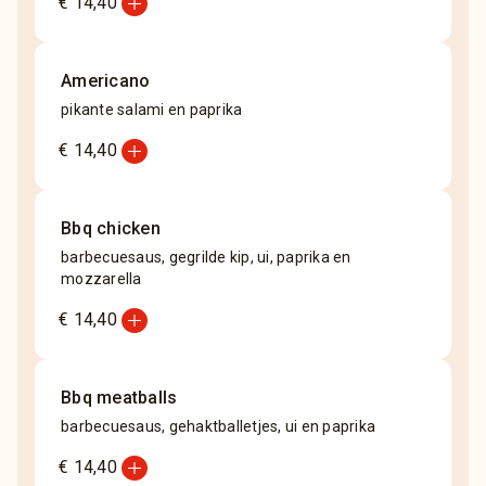
add_circle
€ 14,40
Americano
pikante salami en paprika
add_circle
€ 14,40
Bbq chicken
barbecuesaus, gegrilde kip, ui, paprika en
mozzarella
add_circle
€ 14,40
Bbq meatballs
barbecuesaus, gehaktballetjes, ui en paprika
add_circle
€ 14,40