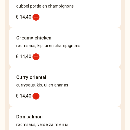
dubbel portie en champignons
add_circle
€ 14,40
Creamy chicken
roomsaus, kip, ui en champignons
add_circle
€ 14,40
Curry oriental
currysaus, kip, ui en ananas
add_circle
€ 14,40
Don salmon
roomsaus, verse zalm en ui