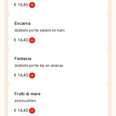
add_circle
€ 14,40
Encarna
dubbele portie salami en ham
add_circle
€ 14,40
Fantasia
dubbele portie kip en ananas
add_circle
€ 14,40
Frutti di mare
zeevruchten
add_circle
€ 14,40