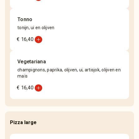
Tonno
tonijn, ui en olijven
add_circle
€ 16,40
Vegetariana
champignons, paprika, olijven, ui, artisjok, olijven en
maïs
add_circle
€ 16,40
Pizza large