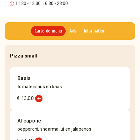
11:30 - 13:30, 16:30 - 23:00
Carte de menu
Avis
Information
Pizza small
Basis
tomatensaus en kaas
add_circle
€ 13,00
Al capone
pepperoni, shoarma, ui en jalapenos