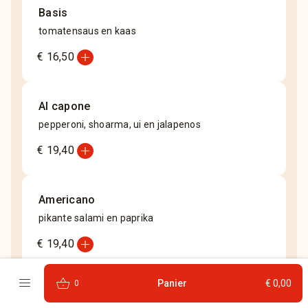
Basis
tomatensaus en kaas
add_circle
€ 16,50
Al capone
pepperoni, shoarma, ui en jalapenos
add_circle
€ 19,40
Americano
pikante salami en paprika
add_circle
€ 19,40
menu
shopping_basket
Panier
€ 0,00
0
Bbq chicken