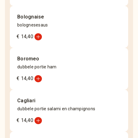
Bolognaise
bolognesesaus
add_circle
€ 14,40
Boromeo
dubbele portie ham
add_circle
€ 14,40
Cagliari
dubbele portie salami en champignons
add_circle
€ 14,40