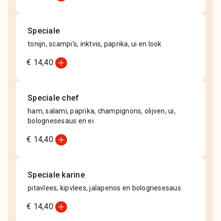
Speciale
tonijn, scampi's, inktvis, paprika, ui en look
add_circle
€ 14,40
Speciale chef
ham, salami, paprika, champignons, olijven, ui,
bolognesesaus en ei
add_circle
€ 14,40
Speciale karine
pitavlees, kipvlees, jalapenos en bolognesesaus
add_circle
€ 14,40