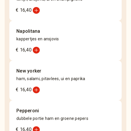
add_circle
€ 16,40
Napolitana
kappertjes en ansjovis
add_circle
€ 16,40
New yorker
ham, salami, pitavlees, ui en paprika
add_circle
€ 16,40
Pepperoni
dubbele portie ham en groene pepers
add_circle
€ 16,40