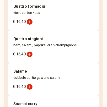
Quattro formaggi
vier soorten kaas
add_circle
€ 16,40
Quattro stagioni
ham, salami, paprika, ei en champignons
add_circle
€ 16,40
Salame
dubbele portie gewone salami
add_circle
€ 16,40
Scampi curry