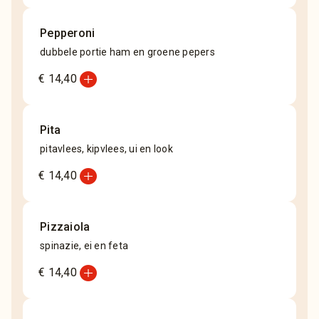
Pepperoni
dubbele portie ham en groene pepers
add_circle
€ 14,40
Pita
pitavlees, kipvlees, ui en look
add_circle
€ 14,40
Pizzaiola
spinazie, ei en feta
add_circle
€ 14,40