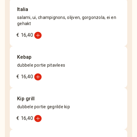
Italia
salami, ui, champignons, olijven, gorgonzola, ei en
gehakt
add_circle
€ 16,40
Kebap
dubbele portie pitavlees
add_circle
€ 16,40
Kip grill
dubbele portie gegrilde kip
add_circle
€ 16,40