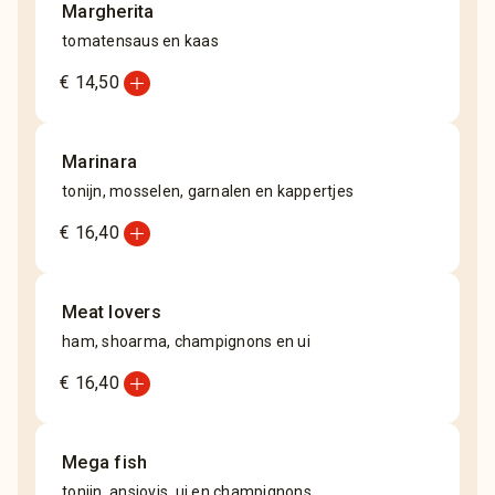
Margherita
tomatensaus en kaas
add_circle
€ 14,50
Marinara
tonijn, mosselen, garnalen en kappertjes
add_circle
€ 16,40
Meat lovers
ham, shoarma, champignons en ui
add_circle
€ 16,40
Mega fish
tonijn, ansjovis, ui en champignons