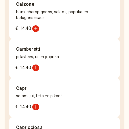
Calzone
ham, champignons, salami, paprika en
bolognesesaus
add_circle
€ 14,40
Camberetti
pitavlees, ui en paprika
add_circle
€ 14,40
Capri
salami, ui, feta en pikant
add_circle
€ 14,40
Capricciosa