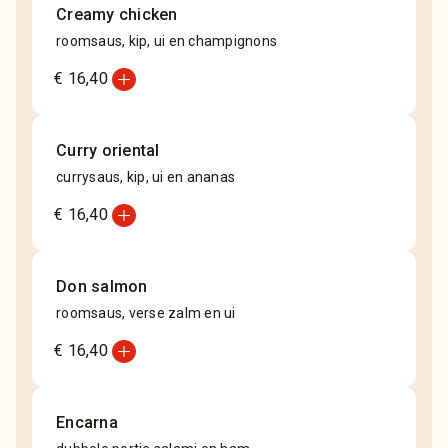
Creamy chicken
roomsaus, kip, ui en champignons
add_circle
€ 16,40
Curry oriental
currysaus, kip, ui en ananas
add_circle
€ 16,40
Don salmon
roomsaus, verse zalm en ui
add_circle
€ 16,40
Encarna