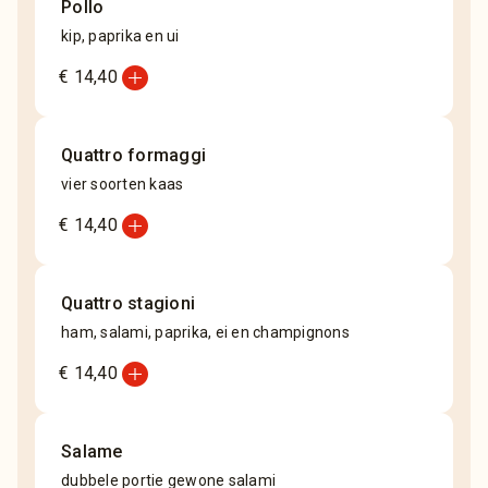
Pollo
kip, paprika en ui
add_circle
€ 14,40
Quattro formaggi
vier soorten kaas
add_circle
€ 14,40
Quattro stagioni
ham, salami, paprika, ei en champignons
add_circle
€ 14,40
Salame
dubbele portie gewone salami