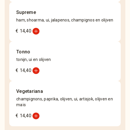
Supreme
ham, shoarma, ui, jalapenos, champignos en olijven
add_circle
€ 14,40
Tonno
tonijn, ui en olijven
add_circle
€ 14,40
Vegetariana
champignons, paprika, olijven, ui, artisjok, olijven en
maïs
add_circle
€ 14,40