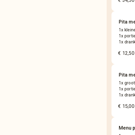
€ 34,50
Pita me
1x klein
1x porti
1x dran
€ 12,50
Pita m
1x groot
1x porti
1x dran
€ 15,00
Menu p