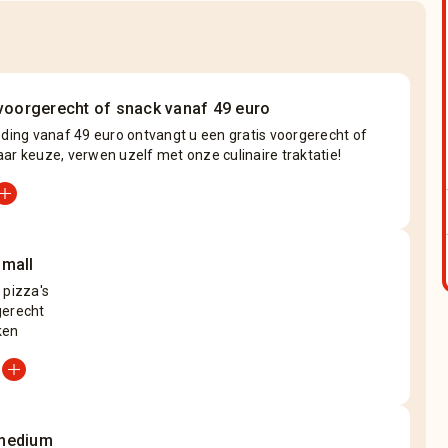
 voorgerecht of snack vanaf 49 euro
eding vanaf 49 euro ontvangt u een gratis voorgerecht of
ar keuze, verwen uzelf met onze culinaire traktatie!
_circle
mall
 pizza's
gerecht
ken
add_circle
medium