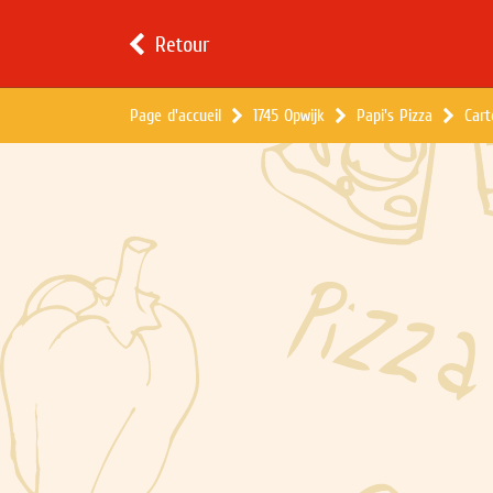
Retour
Page d'accueil
1745 Opwijk
Papi's Pizza
Car