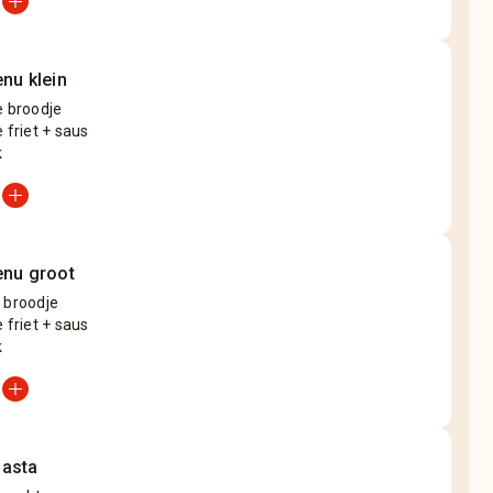
add_circle
nu klein
e broodje
e friet + saus
k
add_circle
enu groot
 broodje
e friet + saus
k
add_circle
asta