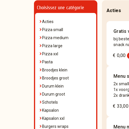
Choisissez une catégorie
Acties
Acties
Pizza small
Gratis
Pizza medium
bij best
snack na
Pizza large
add
Pizza xxl
€ 0,00
Pasta
Broodjes klein
Menu s
Broodjes groot
2x small
Durum klein
1x voor
Durum groot
2x dran
Schotels
€ 33,00
Kapsalon
Kapsalon xxl
Burgers wraps
Menu 