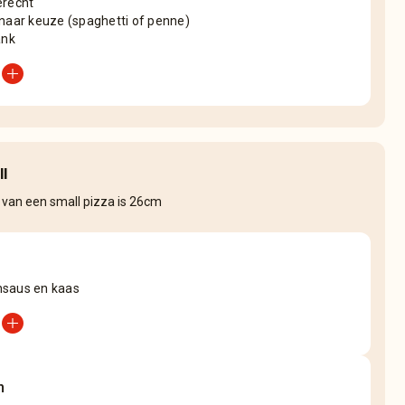
erecht
 naar keuze (spaghetti of penne)
ank
add_circle
ll
 van een small pizza is 26cm
saus en kaas
add_circle
n