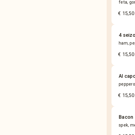
feta, g
€ 15,50
4 seiz
ham, pe
€ 15,50
Al cap
pepperon
€ 15,50
Bacon
spek, me