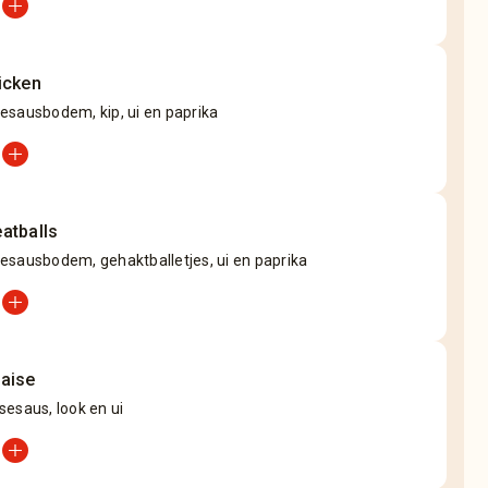
add_circle
icken
esausbodem, kip, ui en paprika
add_circle
atballs
esausbodem, gehaktballetjes, ui en paprika
add_circle
aise
esaus, look en ui
add_circle