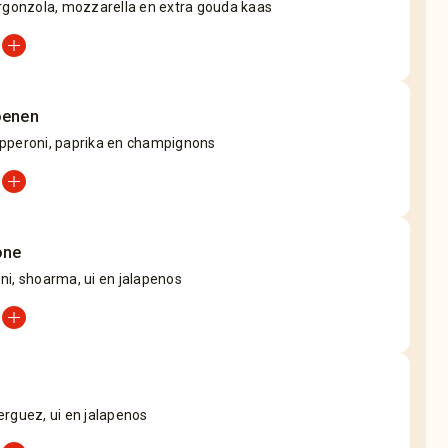
orgonzola, mozzarella en extra gouda kaas
add_circle
oenen
pperoni, paprika en champignons
add_circle
one
i, shoarma, ui en jalapenos
add_circle
rguez, ui en jalapenos