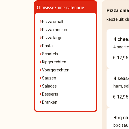
Choisissez une catégorie
Pizza sma
keuze uit: c
Pizza small
Pizza medium
Pizza large
4 chee
Pasta
4 soort
Schotels
€ 12,95
Kipgerechten
Voorgerechten
Sauzen
4 seas
Salades
ham, sa
Desserts
€ 12,95
Dranken
Bbq ch
bbq saus