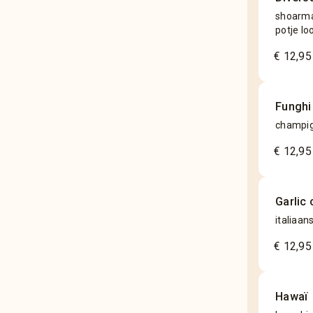
shoarma
potje lo
€ 12,95
Funghi
champi
€ 12,95
Garlic 
italiaan
€ 12,95
Hawaï