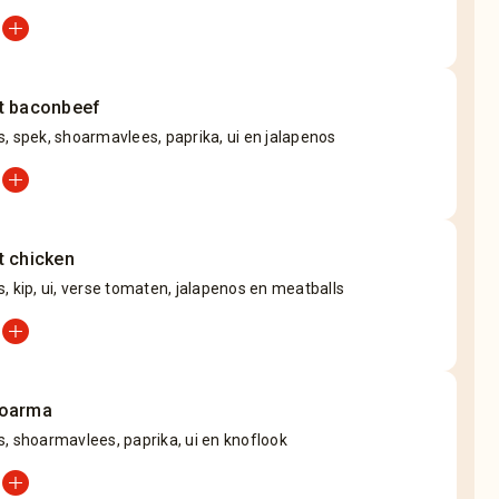
add_circle
t baconbeef
, spek, shoarmavlees, paprika, ui en jalapenos
add_circle
t chicken
, kip, ui, verse tomaten, jalapenos en meatballs
add_circle
hoarma
, shoarmavlees, paprika, ui en knoflook
add_circle