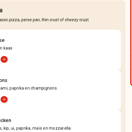
ll
lassic pizza, perse pan, thin crust of cheezy crust
se
en kaas
add_circle
ons
lami, paprika en champignons
add_circle
icken
, kip, ui, paprika, maïs en mozzarella