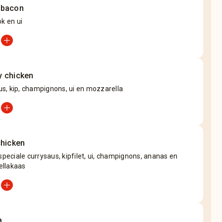
 bacon
ok en ui
add_circle
 chicken
s, kip, champignons, ui en mozzarella
add_circle
chicken
 speciale currysaus, kipfilet, ui, champignons, ananas en
llakaas
add_circle
a