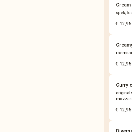
Cream
spek, lo
€ 12,95
Creamy
roomsau
€ 12,95
Curry 
original
mozzare
€ 12,95
Divers