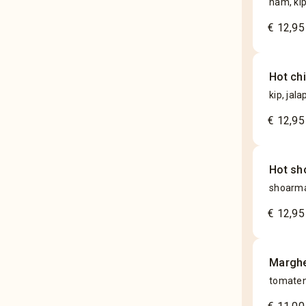
ham, ki
€ 12,95
Hot ch
kip, jal
€ 12,95
Hot sh
shoarmav
€ 12,95
Marghe
tomaten