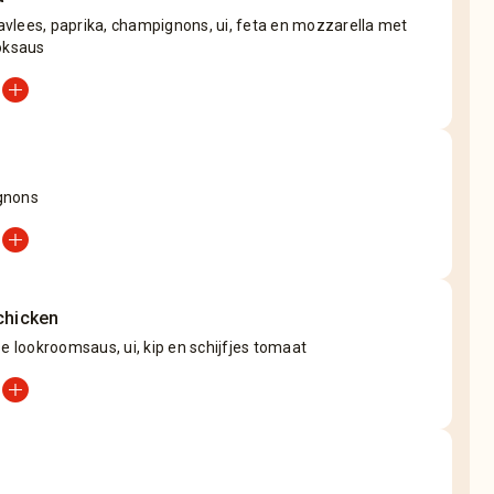
vlees, paprika, champignons, ui, feta en mozzarella met
oksaus
add_circle
gnons
add_circle
chicken
se lookroomsaus, ui, kip en schijfjes tomaat
add_circle