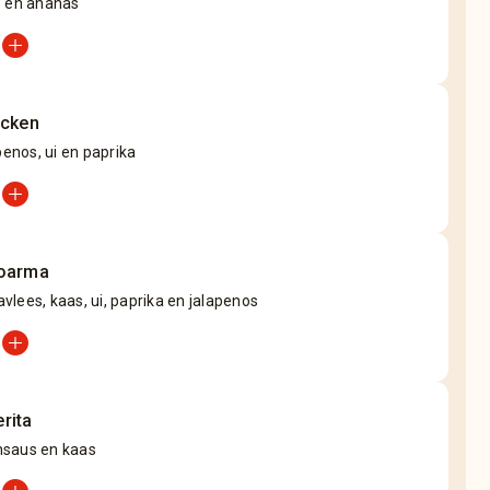
p en ananas
add_circle
icken
apenos, ui en paprika
add_circle
oarma
lees, kaas, ui, paprika en jalapenos
add_circle
rita
saus en kaas