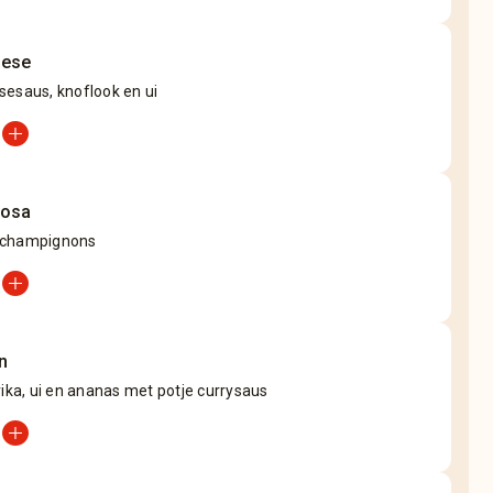
nese
sesaus, knoflook en ui
add_circle
iosa
 champignons
add_circle
n
rika, ui en ananas met potje currysaus
add_circle