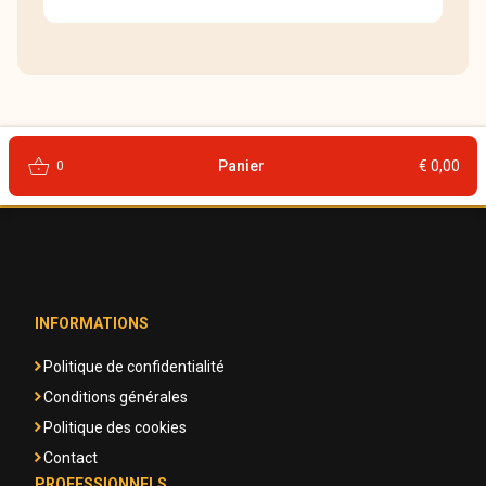
shopping_basket
Panier
€ 0,00
0
INFORMATIONS
Politique de confidentialité
Conditions générales
Politique des cookies
Contact
PROFESSIONNELS