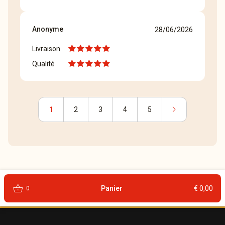
Anonyme
28/06/2026
Livraison
Qualité
chevron_right
1
2
3
4
5
shopping_basket
Panier
€ 0,00
0