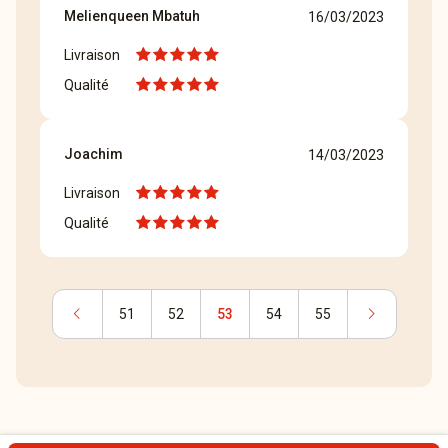
Melienqueen Mbatuh
16/03/2023
Livraison
Qualité
Joachim
14/03/2023
Livraison
Qualité
chevron_left
chevron_right
51
52
53
54
55