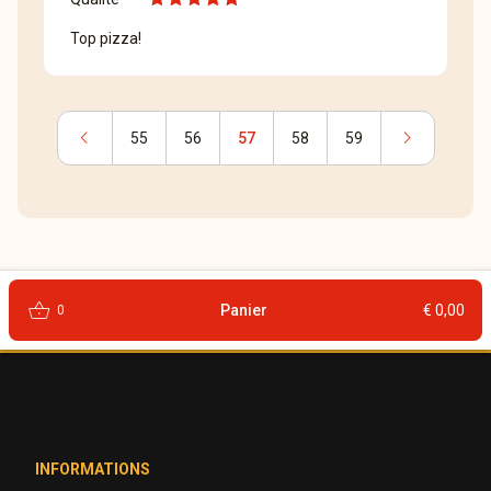
Top pizza!
chevron_left
chevron_right
55
56
57
58
59
shopping_basket
Panier
€ 0,00
0
INFORMATIONS