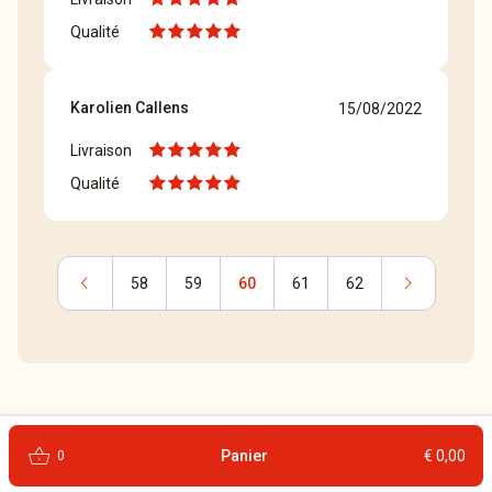
Qualité
Karolien Callens
15/08/2022
Livraison
Qualité
chevron_left
chevron_right
58
59
60
61
62
shopping_basket
Panier
€ 0,00
0