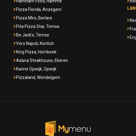
HamHam Food, Hamme
Ins
LAN
Pizza Florida, Anzegem
Pizza Miro, Berlare
Ne
Pita Pizza Star, Temse
Fra
Be Jack's, Temse
Eng
Vero Napoli, Kontich
King Pizza, Hombeek
Adana Steakhouse, Ekeren
Karine Opwijk, Opwijk
Pizzaland, Wondelgem