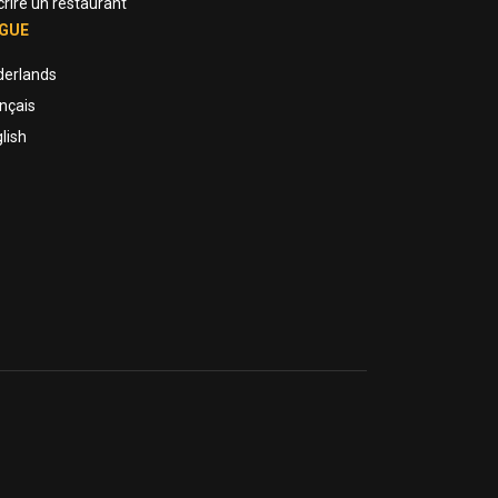
crire un restaurant
GUE
derlands
nçais
lish