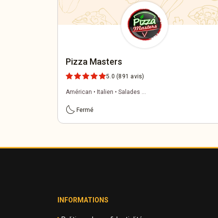
Pizza Masters
5.0
(891 avis)
Américan • Italien • Salades ...
bedtime
Fermé
INFORMATIONS