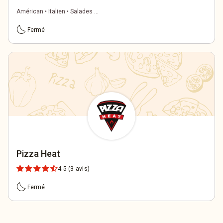
Américan • Italien • Salades ...
bedtime
Fermé
Pizza Heat
4.5
(3 avis)
bedtime
Fermé