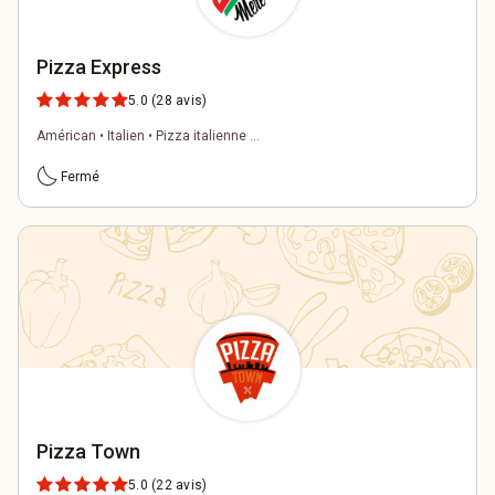
Pizza Express
5.0
(28 avis)
Américan • Italien • Pizza italienne ...
bedtime
Fermé
Pizza Town
5.0
(22 avis)