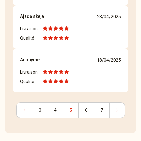
Ajada skeja
23/04/2025
Livraison
Qualité
Anonyme
18/04/2025
Livraison
Qualité
chevron_left
chevron_right
3
4
5
6
7