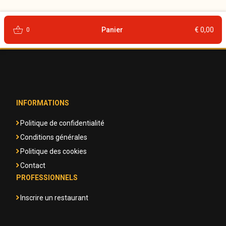
shopping_basket
Panier
€ 0,00
0
INFORMATIONS
Politique de confidentialité
Conditions générales
Politique des cookies
Contact
PROFESSIONNELS
Inscrire un restaurant