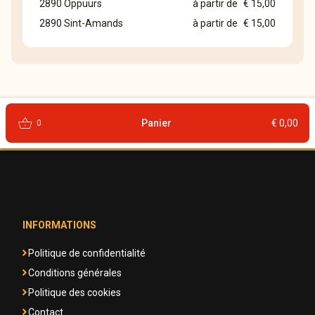
2890 Oppuurs
à partir de
€ 15,00
2890 Sint-Amands
à partir de
€ 15,00
shopping_basket
Panier
€ 0,00
0
INFORMATIONS
Politique de confidentialité
Conditions générales
Politique des cookies
Contact