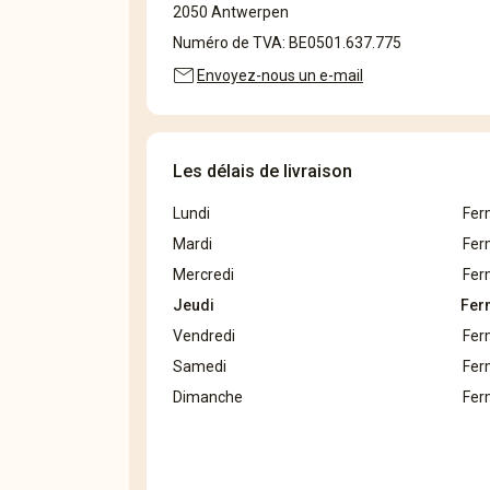
2050 Antwerpen
Numéro de TVA: BE0501.637.775
mail
Envoyez-nous un e-mail
Les délais de livraison
Lundi
Fer
Mardi
Fer
Mercredi
Fer
Jeudi
Fer
Vendredi
Fer
Samedi
Fer
Dimanche
Fer