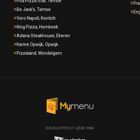
Pita Pizza Star, Temse
Fra
Be Jack's, Temse
Eng
Vero Napoli, Kontich
King Pizza, Hombeek
Adana Steakhouse, Ekeren
Karine Opwijk, Opwijk
Pizzaland, Wondelgem
DÉVELOPPÉ ET GÉRÉ PAR