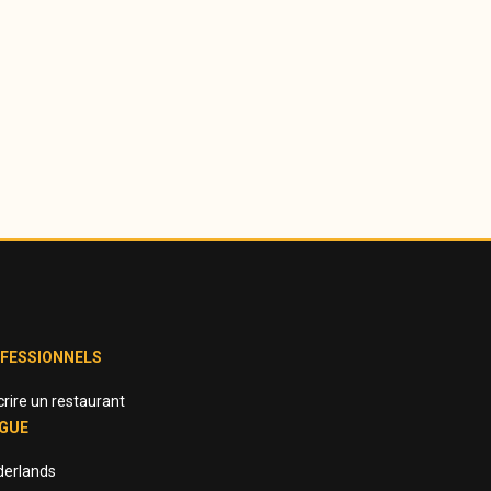
FESSIONNELS
crire un restaurant
GUE
derlands