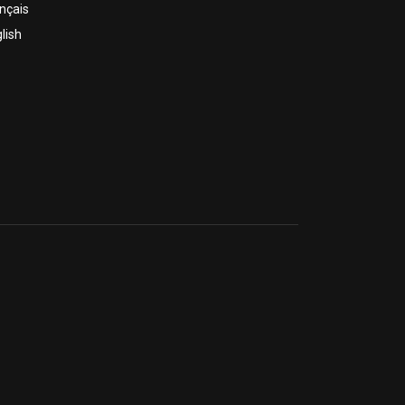
nçais
lish