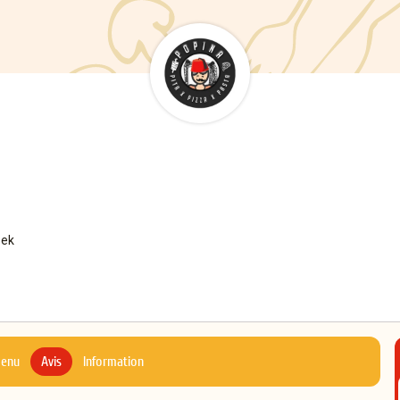
oek
menu
Avis
Information