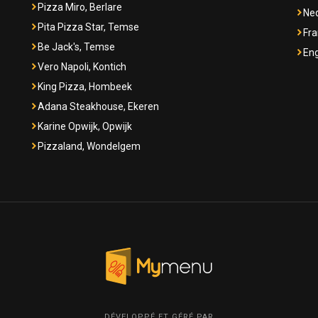
Pizza Miro, Berlare
Ne
Pita Pizza Star, Temse
Fra
Be Jack's, Temse
Eng
Vero Napoli, Kontich
King Pizza, Hombeek
Adana Steakhouse, Ekeren
Karine Opwijk, Opwijk
Pizzaland, Wondelgem
DÉVELOPPÉ ET GÉRÉ PAR