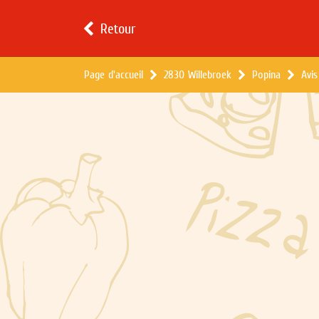
Retour
Page d'accueil
2830 Willebroek
Popina
Avis