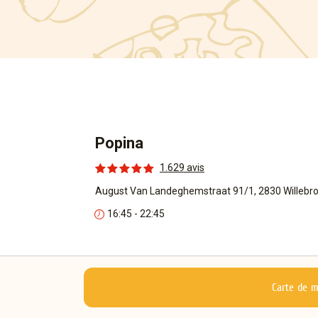
Popina
1.629 avis
August Van Landeghemstraat 91/1, 2830 Willebr
16:45 - 22:45
Carte de 