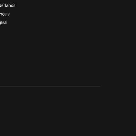
derlands
nçais
lish