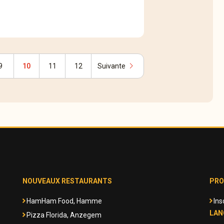
chevron_right
9
10
11
12
Suivante
NOUVEAUX RESTAURANTS
PRO
HamHam Food, Hamme
Ins
LAN
Pizza Florida, Anzegem