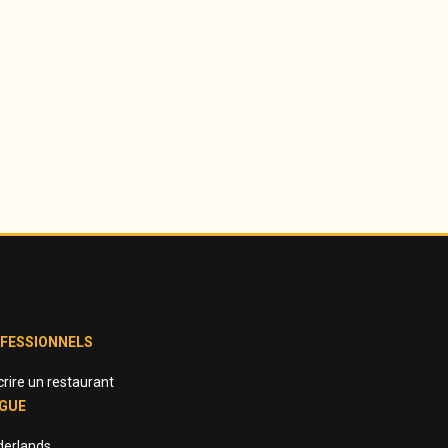
FESSIONNELS
crire un restaurant
GUE
derlands