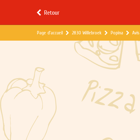
Retour
Page d'accueil
2830 Willebroek
Popina
Avis