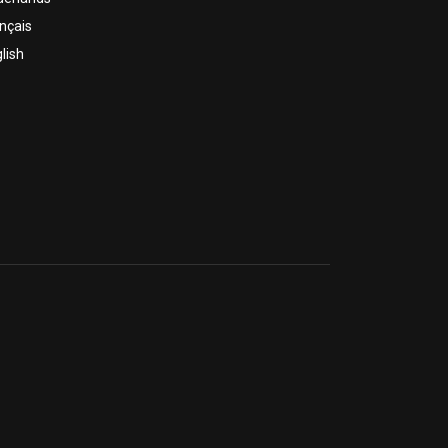
nçais
lish