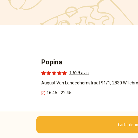
Popina
1.629 avis
August Van Landeghemstraat 91/1, 2830 Willebr
16:45 - 22:45
Carte de 