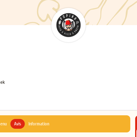
oek
menu
Avis
Information