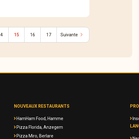
chevron_right
14
15
16
17
Suivante
NOUVEAUX RESTAURANTS
PRO
HamHam Food, Hamme
Ins
LAN
Pizza Florida, Anzegem
Pizza Miro, Berlare
Ne