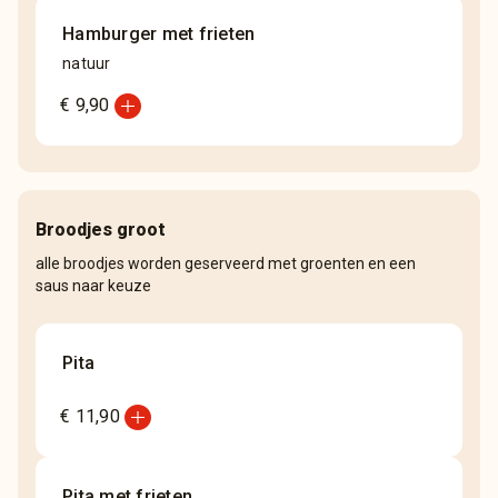
Hamburger met frieten
natuur
add_circle
€ 9,90
Broodjes groot
alle broodjes worden geserveerd met groenten en een
saus naar keuze
Pita
add_circle
€ 11,90
Pita met frieten