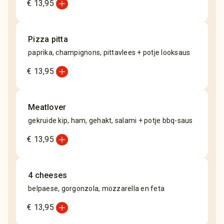
add_circle
€ 13,95
Pizza pitta
paprika, champignons, pittavlees + potje looksaus
add_circle
€ 13,95
Meatlover
gekruide kip, ham, gehakt, salami + potje bbq-saus
add_circle
€ 13,95
4 cheeses
belpaese, gorgonzola, mozzarella en feta
add_circle
€ 13,95