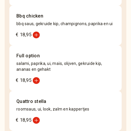
Bbq chicken
bbq saus, gekruide kip, champignons, paprika en ui
add_circle
€ 18,95
Full option
salami, paprika, ui, maïs, olijven, gekruide kip,
ananas en gehakt
add_circle
€ 18,95
Quattro stella
roomsaus, ui, look, zalm en kappertjes
add_circle
€ 18,95