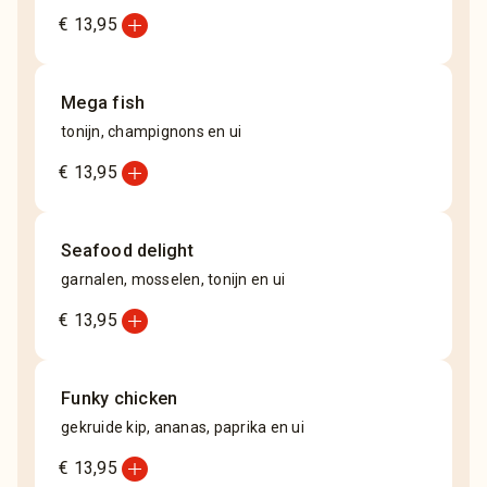
add_circle
€ 13,95
Mega fish
tonijn, champignons en ui
add_circle
€ 13,95
Seafood delight
garnalen, mosselen, tonijn en ui
add_circle
€ 13,95
Funky chicken
gekruide kip, ananas, paprika en ui
add_circle
€ 13,95