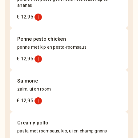
ananas
add_circle
€ 12,95
Penne pesto chicken
penne met kip en pesto-roomsaus
add_circle
€ 12,95
Salmone
zalm, ui en room
add_circle
€ 12,95
Creamy pollo
pasta met roomsaus, kip, ui en champignons