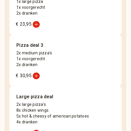
1x large pizza
1x voorgerecht
2x dranken
add_circle
€ 23,95
Pizza deal 3
2x medium pizza's
1x voorgerecht
2x dranken
add_circle
€ 30,95
Large pizza deal
2x large pizza's
8x chicken wings
5x hot & cheesy of american potatoes
4x dranken