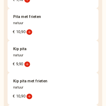
Pita met frieten
natuur
add_circle
€ 10,90
Kip pita
natuur
add_circle
€ 9,90
Kip pita met frieten
natuur
add_circle
€ 10,90