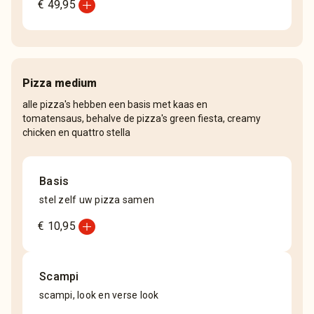
add_circle
€ 49,95
Pizza medium
alle pizza's hebben een basis met kaas en
tomatensaus, behalve de pizza's green fiesta, creamy
chicken en quattro stella
Basis
stel zelf uw pizza samen
add_circle
€ 10,95
Scampi
scampi, look en verse look