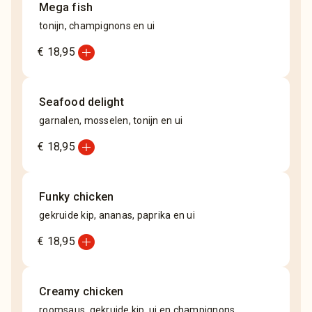
Mega fish
tonijn, champignons en ui
add_circle
€ 18,95
Seafood delight
garnalen, mosselen, tonijn en ui
add_circle
€ 18,95
Funky chicken
gekruide kip, ananas, paprika en ui
add_circle
€ 18,95
Creamy chicken
roomsaus, gekruide kip, ui en champignons