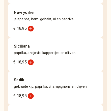
New yorker
jalapenos, ham, gehakt, ui en paprika
add_circle
€ 18,95
Siciliana
paprika, ansjovis, kappertjes en olijven
add_circle
€ 18,95
Sadik
gekruide kip, paprika, champignons en olijven
add_circle
€ 18,95