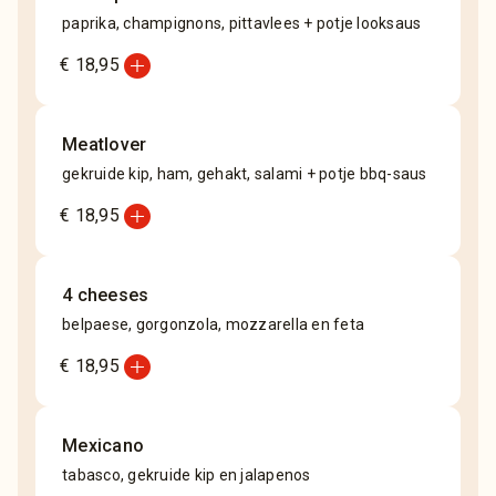
paprika, champignons, pittavlees + potje looksaus
add_circle
€ 18,95
Meatlover
gekruide kip, ham, gehakt, salami + potje bbq-saus
add_circle
€ 18,95
4 cheeses
belpaese, gorgonzola, mozzarella en feta
add_circle
€ 18,95
Mexicano
tabasco, gekruide kip en jalapenos