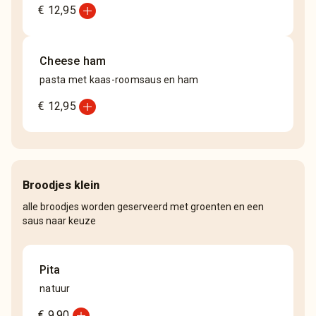
add_circle
€ 12,95
Cheese ham
pasta met kaas-roomsaus en ham
add_circle
€ 12,95
Broodjes klein
alle broodjes worden geserveerd met groenten en een
saus naar keuze
Pita
natuur
add_circle
€ 9,90