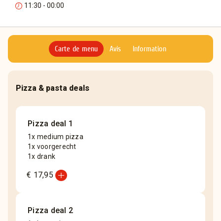
11:30 - 00:00
Carte de menu
Avis
Information
Pizza & pasta deals
Pizza deal 1
1x medium pizza
1x voorgerecht
1x drank
add_circle
€ 17,95
Pizza deal 2