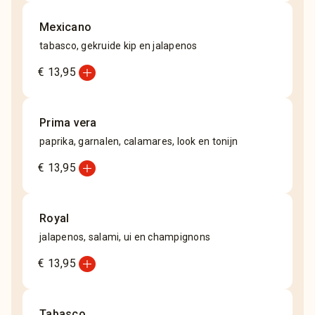
Mexicano
tabasco, gekruide kip en jalapenos
add_circle
€ 13,95
Prima vera
paprika, garnalen, calamares, look en tonijn
add_circle
€ 13,95
Royal
jalapenos, salami, ui en champignons
add_circle
€ 13,95
Tabasco