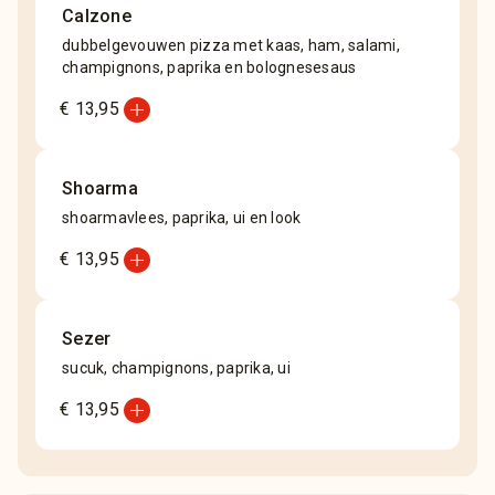
Calzone
dubbelgevouwen pizza met kaas, ham, salami,
champignons, paprika en bolognesesaus
add_circle
€ 13,95
Shoarma
shoarmavlees, paprika, ui en look
add_circle
€ 13,95
Sezer
sucuk, champignons, paprika, ui
add_circle
€ 13,95