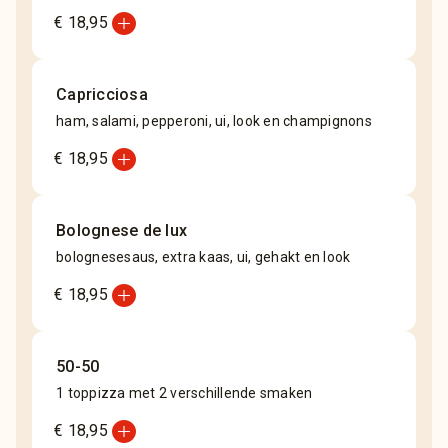
add_circle
€ 18,95
Capricciosa
ham, salami, pepperoni, ui, look en champignons
add_circle
€ 18,95
Bolognese de lux
bolognesesaus, extra kaas, ui, gehakt en look
add_circle
€ 18,95
50-50
1 toppizza met 2 verschillende smaken
add_circle
€ 18,95