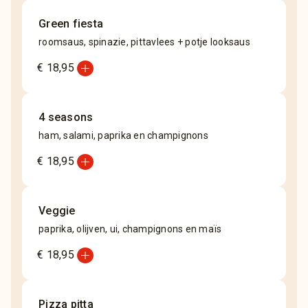
Green fiesta
roomsaus, spinazie, pittavlees + potje looksaus
add_circle
€ 18,95
4 seasons
ham, salami, paprika en champignons
add_circle
€ 18,95
Veggie
paprika, olijven, ui, champignons en maïs
add_circle
€ 18,95
Pizza pitta