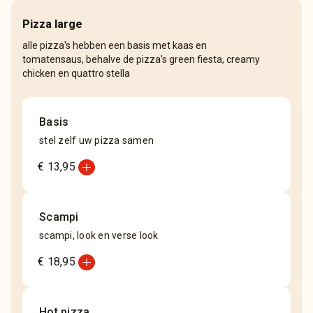
Pizza large
alle pizza's hebben een basis met kaas en
tomatensaus, behalve de pizza's green fiesta, creamy
chicken en quattro stella
Basis
stel zelf uw pizza samen
add_circle
€ 13,95
Scampi
scampi, look en verse look
add_circle
€ 18,95
Hot pizza