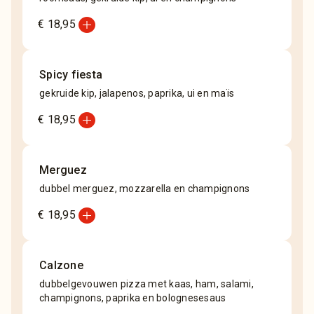
add_circle
€ 18,95
Spicy fiesta
gekruide kip, jalapenos, paprika, ui en maïs
add_circle
€ 18,95
Merguez
dubbel merguez, mozzarella en champignons
add_circle
€ 18,95
Calzone
dubbelgevouwen pizza met kaas, ham, salami,
champignons, paprika en bolognesesaus