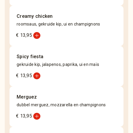
Creamy chicken
roomsaus, gekruide kip, ui en champignons
add_circle
€ 13,95
Spicy fiesta
gekruide kip, jalapenos, paprika, ui en maïs
add_circle
€ 13,95
Merguez
dubbel merguez, mozzarella en champignons
add_circle
€ 13,95