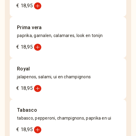
add_circle
€ 18,95
Prima vera
paprika, garnalen, calamares, look en tonijn
add_circle
€ 18,95
Royal
jalapenos, salami, ui en champignons
add_circle
€ 18,95
Tabasco
tabasco, pepperoni, champignons, paprika en ui
add_circle
€ 18,95