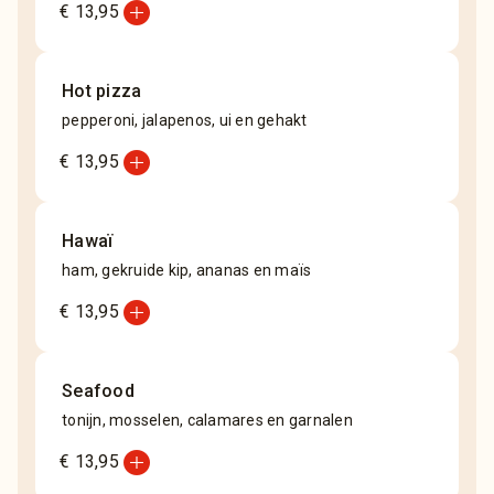
add_circle
€ 13,95
Hot pizza
pepperoni, jalapenos, ui en gehakt
add_circle
€ 13,95
Hawaï
ham, gekruide kip, ananas en maïs
add_circle
€ 13,95
Seafood
tonijn, mosselen, calamares en garnalen
add_circle
€ 13,95