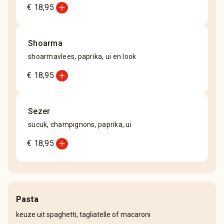
add_circle
€ 18,95
Shoarma
shoarmavlees, paprika, ui en look
add_circle
€ 18,95
Sezer
sucuk, champignons, paprika, ui
add_circle
€ 18,95
Pasta
keuze uit spaghetti, tagliatelle of macaroni