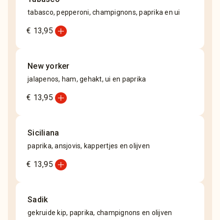
tabasco, pepperoni, champignons, paprika en ui
add_circle
€ 13,95
New yorker
jalapenos, ham, gehakt, ui en paprika
add_circle
€ 13,95
Siciliana
paprika, ansjovis, kappertjes en olijven
add_circle
€ 13,95
Sadik
gekruide kip, paprika, champignons en olijven