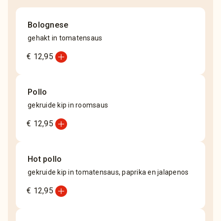
Bolognese
gehakt in tomatensaus
add_circle
€ 12,95
Pollo
gekruide kip in roomsaus
add_circle
€ 12,95
Hot pollo
gekruide kip in tomatensaus, paprika en jalapenos
add_circle
€ 12,95