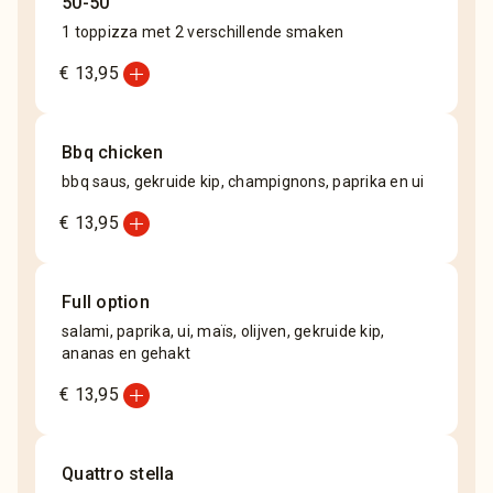
50-50
1 toppizza met 2 verschillende smaken
add_circle
€ 13,95
Bbq chicken
bbq saus, gekruide kip, champignons, paprika en ui
add_circle
€ 13,95
Full option
salami, paprika, ui, maïs, olijven, gekruide kip,
ananas en gehakt
add_circle
€ 13,95
Quattro stella