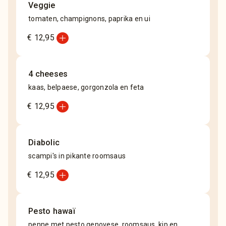
Veggie
tomaten, champignons, paprika en ui
add_circle
€ 12,95
4 cheeses
kaas, belpaese, gorgonzola en feta
add_circle
€ 12,95
Diabolic
scampi's in pikante roomsaus
add_circle
€ 12,95
Pesto hawaï
penne met pesto genovese, roomsaus, kip en