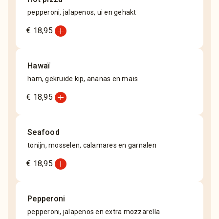
pepperoni, jalapenos, ui en gehakt
add_circle
€ 18,95
Hawaï
ham, gekruide kip, ananas en maïs
add_circle
€ 18,95
Seafood
tonijn, mosselen, calamares en garnalen
add_circle
€ 18,95
Pepperoni
pepperoni, jalapenos en extra mozzarella