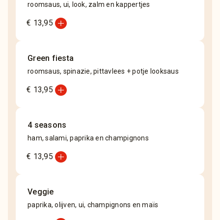
roomsaus, ui, look, zalm en kappertjes
add_circle
€ 13,95
Green fiesta
roomsaus, spinazie, pittavlees + potje looksaus
add_circle
€ 13,95
4 seasons
ham, salami, paprika en champignons
add_circle
€ 13,95
Veggie
paprika, olijven, ui, champignons en maïs