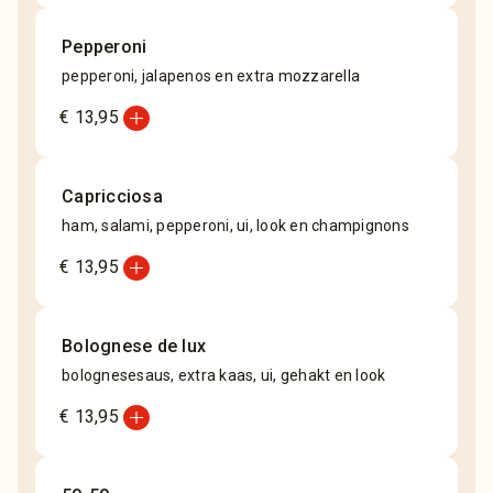
Pepperoni
pepperoni, jalapenos en extra mozzarella
add_circle
€ 13,95
Capricciosa
ham, salami, pepperoni, ui, look en champignons
add_circle
€ 13,95
Bolognese de lux
bolognesesaus, extra kaas, ui, gehakt en look
add_circle
€ 13,95