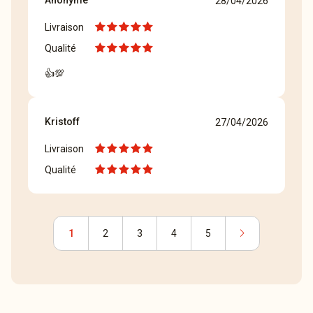
Anonyme
28/04/2026
Livraison
Qualité
👍💯
Kristoff
27/04/2026
Livraison
Qualité
chevron_right
1
2
3
4
5