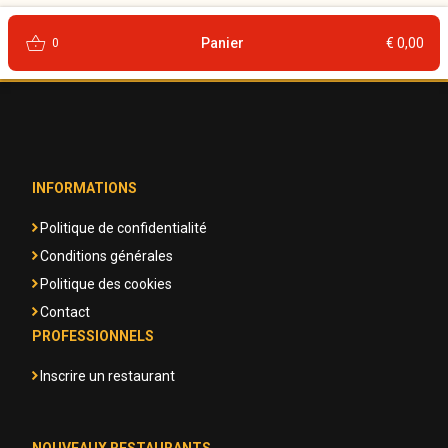
shopping_basket
Panier
€ 0,00
0
INFORMATIONS
Politique de confidentialité
Conditions générales
Politique des cookies
Contact
PROFESSIONNELS
Inscrire un restaurant