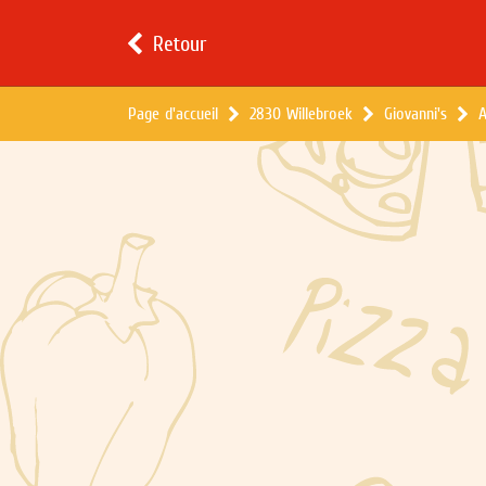
Retour
Page d'accueil
2830 Willebroek
Giovanni's
A