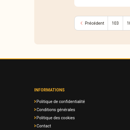
chevron_left
Précédent
103
1
INFORMATIONS
Politique de confidentialité
Conditions générales
Politique des cookies
Contact