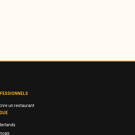
FESSIONNELS
crire un restaurant
GUE
derlands
nçais