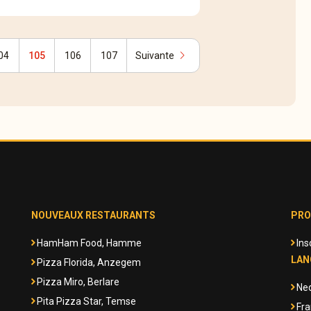
chevron_right
04
105
106
107
Suivante
NOUVEAUX RESTAURANTS
PRO
HamHam Food, Hamme
Ins
LAN
Pizza Florida, Anzegem
Pizza Miro, Berlare
Ne
Pita Pizza Star, Temse
Fra