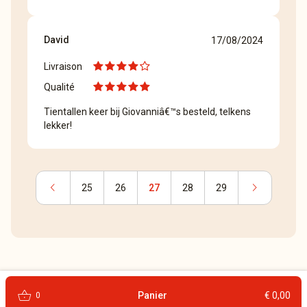
David
17/08/2024
Livraison
Qualité
Tientallen keer bij Giovanniâ€™s besteld, telkens
lekker!
chevron_left
chevron_right
25
26
27
28
29
shopping_basket
Panier
€ 0,00
0