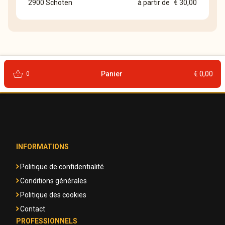
2900 Schoten
à partir de
€ 30,00
shopping_basket
Panier
€ 0,00
0
INFORMATIONS
Politique de confidentialité
Conditions générales
Politique des cookies
Contact
PROFESSIONNELS